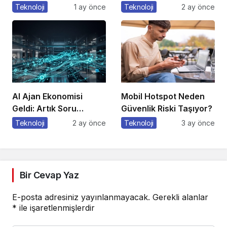
Nasıl Kullanılır?
Teknoloji
1 ay önce
Teknoloji
2 ay önce
AI Ajan Ekonomisi
Mobil Hotspot Neden
Geldi: Artık Soru
Güvenlik Riski Taşıyor?
“Çalışan mı Olacaksın,
Teknoloji
2 ay önce
Teknoloji
3 ay önce
Çalıştıran mı?”
Bir Cevap Yaz
E-posta adresiniz yayınlanmayacak.
Gerekli alanlar
*
ile işaretlenmişlerdir