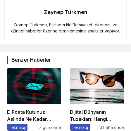
Zeynep Türkmen
Zeynep Türkmen, EsHaber.Net’te siyaset, ekonomi ve
güncel haberler üzerine derinlemesine analizler yapıyor.
Benzer Haberler
E-Posta Kutunuz
Dijital Dünyanın
Aslında Ne Kadar
Tuzakları: Hangi
Güvenli?
Yöntemleri
Teknoloji
7 gün önce
Teknoloji
3 hafta önce