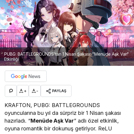
PUBG: BATTLEGROUNDS'tan 1 Nisan Şakası: "Menüde Aşk Var"
Etkinliği
+
-
PAYLAŞ
KRAFTON, PUBG: BATTLEGROUNDS
oyuncularına bu yıl da sürpriz bir 1 Nisan şakası
hazırladı. “
Menüde Aşk Var
” adlı özel etkinlik,
oyuna romantik bir dokunuş getiriyor. ReLU