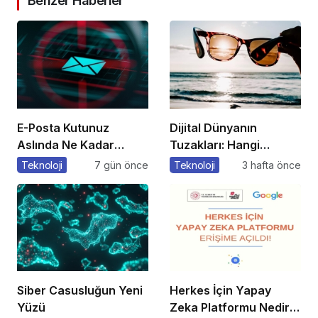
Benzer Haberler
E-Posta Kutunuz
Dijital Dünyanın
Aslında Ne Kadar
Tuzakları: Hangi
Güvenli?
Yöntemleri
Teknoloji
7 gün önce
Teknoloji
3 hafta önce
Kullanıyorlar?
Siber Casusluğun Yeni
Herkes İçin Yapay
Yüzü
Zeka Platformu Nedir?