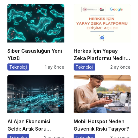
Kullanıyorlar?
Siber Casusluğun Yeni
Herkes İçin Yapay
Yüzü
Zeka Platformu Nedir?
Nasıl Kullanılır?
Teknoloji
1 ay önce
Teknoloji
2 ay önce
AI Ajan Ekonomisi
Mobil Hotspot Neden
Geldi: Artık Soru
Güvenlik Riski Taşıyor?
“Çalışan mı Olacaksın,
Teknoloji
2 ay önce
Teknoloji
3 ay önce