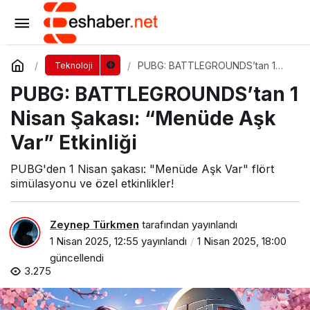
9 Günlük Bayram Tatili İçin Kaçırılmaması
Gereken 8 Oyun
Yorum Yap
Paylaş
PUBG: BATTLEGROUNDS’tan 1
Teknoloji
Nisan Şakası: “Menüde Aşk Var”
PUBG: BATTLEGROUNDS’tan 1
Etkinliği
Nisan Şakası: “Menüde Aşk
Var” Etkinliği
PUBG'den 1 Nisan şakası: "Menüde Aşk Var" flört
simülasyonu ve özel etkinlikler!
Zeynep Türkmen
tarafından yayınlandı
1 Nisan 2025, 12:55
yayınlandı
1 Nisan 2025, 18:00
güncellendi
3.275