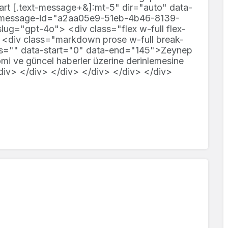
art [.text-message+&]:mt-5" dir="auto" data-
a-message-id="a2aa05e9-51eb-4b46-8139-
g="gpt-4o"> <div class="flex w-full flex-
> <div class="markdown prose w-full break-
ass="" data-start="0" data-end="145">Zeynep
mi ve güncel haberler üzerine derinlemesine
/div> </div> </div> </div> </div> </div>