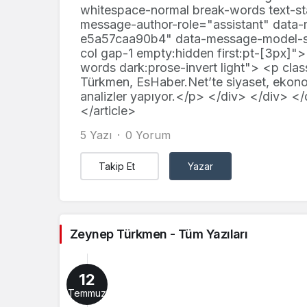
whitespace-normal break-words text-st
message-author-role="assistant" dat
e5a57caa90b4" data-message-model-slu
col gap-1 empty:hidden first:pt-[3px]"
words dark:prose-invert light"> <p cl
Türkmen, EsHaber.Net’te siyaset, ekono
analizler yapıyor.</p> </div> </div> <
</article>
5 Yazı
0 Yorum
Takip Et
Yazar
Zeynep Türkmen - Tüm Yazıları
12
Temmuz