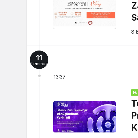
Z
S
8 
11
Temmuz
13:37
Ha
T
P
K