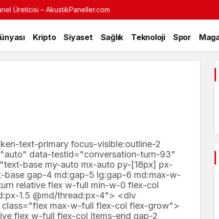
nel Üreticisi – AkustikPaneller.com
Dünyası
Kripto
Siyaset
Sağlık
Teknoloji
Spor
Maga
oken-text-primary focus-visible:outline-2
r="auto" data-testid="conversation-turn-93"
="text-base my-auto mx-auto py-[18px] px-
ext-base gap-4 md:gap-5 lg:gap-6 md:max-w-
rn relative flex w-full min-w-0 flex-col
d:px-1.5 @md/thread:px-4"> <div
class="flex max-w-full flex-col flex-grow">
ve flex w-full flex-col items-end gap-2