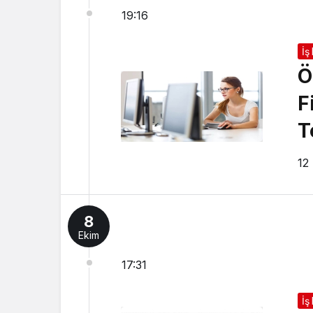
19:16
İş
Ö
F
T
12
8
Ekim
17:31
İş