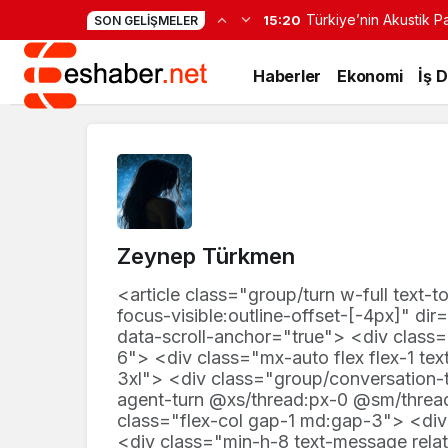
Türkiye’nin Akustik Pa
15:20
SON GELIŞMELER
Haberler
Ekonomi
İş 
Zeynep Türkmen
<article class="group/turn w-full text-t
focus-visible:outline-offset-[-4px]" di
data-scroll-anchor="true"> <div class
6"> <div class="mx-auto flex flex-1 t
3xl"> <div class="group/conversation-tu
agent-turn @xs/thread:px-0 @sm/threa
class="flex-col gap-1 md:gap-3"> <div 
<div class="min-h-8 text-message relati