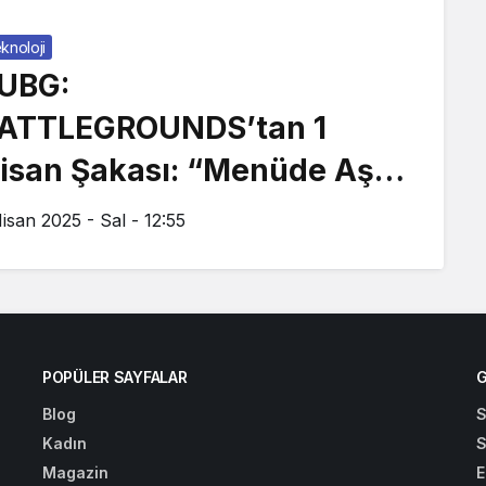
knoloji
UBG:
ATTLEGROUNDS’tan 1
isan Şakası: “Menüde Aşk
ar” Etkinliği
Nisan 2025 - Sal - 12:55
POPÜLER SAYFALAR
G
Blog
S
Kadın
S
Magazin
E