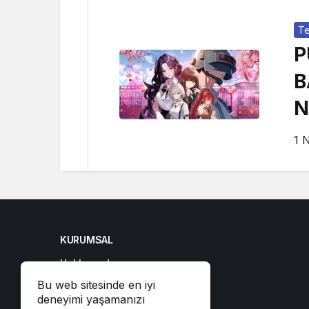
Te
P
B
N
V
1 
KURUMSAL
Hakkımızda
Gizlilik Politikası
Bu web sitesinde en iyi
deneyimi yaşamanızı
Künye