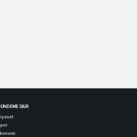
ÜNDEME DAIR
iyaset
por
konomi