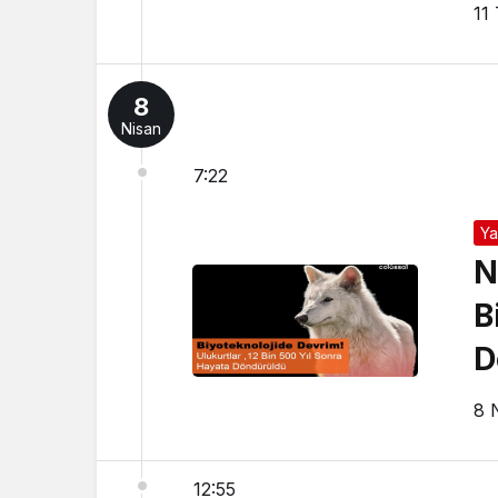
11
8
Nisan
7:22
Y
N
B
D
8 
12:55