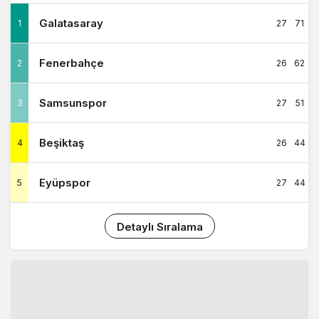
Galatasaray
1
27
71
Fenerbahçe
2
26
62
Samsunspor
3
27
51
Beşiktaş
4
26
44
Eyüpspor
5
27
44
Detaylı Sıralama