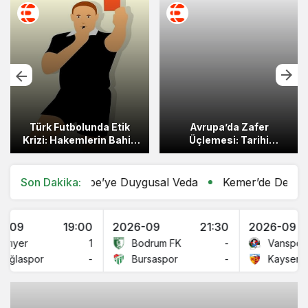
Türk Futbolunda Etik
Avrupa’da Zafer
Krizi: Hakemlerin Bahis
Üçlemesi: Tarihi
Skandalı
Başarının Yankıları ve
Birlik Ruhu
stafa Bebe’ye Duygusal Veda
Son Dakika:
Kemer’de Dev Randevu
19:00
2026-09
21:30
2026-09
1
Bodrum FK
-
Vanspor FK
por
-
Bursaspor
-
Kayserispor