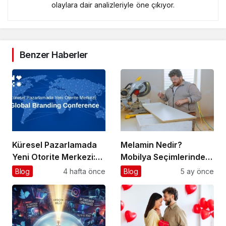
olaylara dair analizleriyle öne çıkıyor.
Benzer Haberler
Küresel Pazarlamada
Melamin Nedir?
Yeni Otorite Merkezi:
Mobilya Seçimlerinde
Global Branding
Neden Önemlidir?
Blog
4 hafta önce
Blog
5 ay önce
Conference