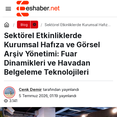
Melamin Nedir? Mobilya Seçimlerinde Neden
Önemlidir?
Yorum Yap
Paylaş
Sektörel Etkinliklerde Kurumsal Hafıza
Blog
ve Görsel Arşiv Yönetimi: Fuar
Sektörel Etkinliklerde
Dinamikleri ve Havadan Belgeleme
Teknolojileri
Kurumsal Hafıza ve Görsel
Arşiv Yönetimi: Fuar
Dinamikleri ve Havadan
Belgeleme Teknolojileri
Cenk Demir
tarafından yayınlandı
5 Temmuz 2026, 01:19
yayınlandı
3.141