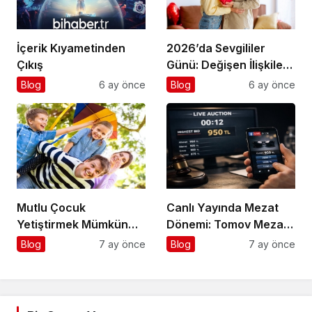
İçerik Kıyametinden
2026’da Sevgililer
Çıkış
Günü: Değişen İlişkiler,
Değişen Kutlamalar
Blog
6 ay önce
Blog
6 ay önce
Mutlu Çocuk
Canlı Yayında Mezat
Yetiştirmek Mümkün
Dönemi: Tomov Mezat
mü?
ve Gözlüğüm
Blog
7 ay önce
Blog
7 ay önce
Sende’den Dijital Satış
Modeli