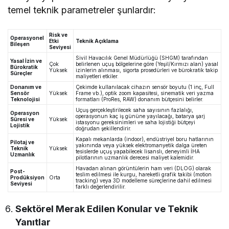
temel teknik parametreler şunlardır:
Risk ve
Operasyonel
Etki
Teknik Açıklama
Bileşen
Seviyesi
Sivil Havacılık Genel Müdürlüğü (SHGM) tarafından
Yasal İzin ve
Çok
belirlenen uçuş bölgelerine göre (Yeşil/Kırmızı alan) yasal
Bürokratik
Yüksek
izinlerin alınması, sigorta prosedürleri ve bürokratik takip
Süreçler
maliyetleri etkiler.
Donanım ve
Çekimde kullanılacak cihazın sensör boyutu (1 inç, Full
Sensör
Yüksek
Frame vb.), optik zoom kapasitesi, sinematik veri yazma
Teknolojisi
formatları (ProRes, RAW) donanım bütçesini belirler.
Uçuş gerçekleştirilecek saha sayısının fazlalığı,
Operasyon
operasyonun kaç iş gününe yayılacağı, batarya şarj
Süresi ve
Yüksek
istasyonu gereksinimleri ve saha lojistiği bütçeyi
Lojistik
doğrudan şekillendirir.
Kapalı mekanlarda (indoor), endüstriyel boru hatlarının
Pilotaj ve
yakınında veya yüksek elektromanyetik dalga üreten
Teknik
Yüksek
tesislerde uçuş yapabilecek lisanslı, deneyimli İHA
Uzmanlık
pilotlarının uzmanlık derecesi maliyet kalemidir.
Havadan alınan görüntülerin ham veri (DLOG) olarak
Post-
teslim edilmesi ile kurgu, hareketli grafik takibi (motion
Prodüksiyon
Orta
tracking) veya 3D modelleme süreçlerine dahil edilmesi
Seviyesi
farklı değerlendirilir.
Sektörel Merak Edilen Konular ve Teknik
Yanıtlar