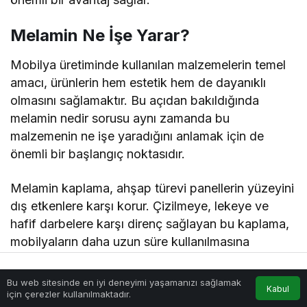
Melamin Ne İşe Yarar?
Mobilya üretiminde kullanılan malzemelerin temel
amacı, ürünlerin hem estetik hem de dayanıklı
olmasını sağlamaktır. Bu açıdan bakıldığında
melamin nedir sorusu aynı zamanda bu
malzemenin ne işe yaradığını anlamak için de
önemli bir başlangıç noktasıdır.
Melamin kaplama, ahşap türevi panellerin yüzeyini
dış etkenlere karşı korur. Çizilmeye, lekeye ve
hafif darbelere karşı direnç sağlayan bu kaplama,
mobilyaların daha uzun süre kullanılmasına
yardımcı olur. Aynı zamanda dekoratif yüzey
seçenekleri sayesinde farklı iç mekan tasarımlarına
Bu web sitesinde en iyi deneyimi yaşamanızı sağlamak
Anasayfa
Akış
Hesabım
Kabul
uyum sağlayabilir.
için çerezler kullanılmaktadır.