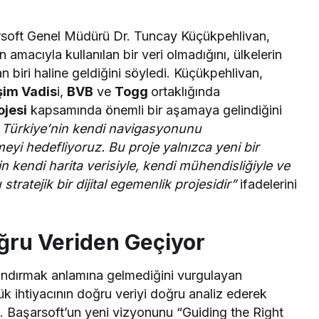
arsoft Genel Müdürü Dr. Tuncay Küçükpehlivan,
 amacıyla kullanılan bir veri olmadığını, ülkelerin
dan biri haline geldiğini söyledi. Küçükpehlivan,
işim Vadis
i,
BVB
ve
Togg
ortaklığında
ojesi
kapsamında önemli bir aşamaya gelindiğini
 Türkiye’nin kendi navigasyonunu
meyi hedefliyoruz. Bu proje yalnızca yeni bir
 kendi harita verisiyle, kendi mühendisliğiyle ve
stratejik bir dijital egemenlik projesidir”
ifadelerini
ğru Veriden Geçiyor
landırmak anlamına gelmediğini vurgulayan
 ihtiyacının doğru veriyi doğru analiz ederek
. Başarsoft’un yeni vizyonunu “Guiding the Right