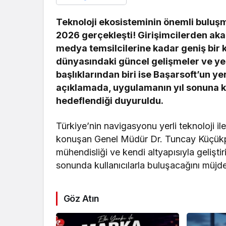
Teknoloji ekosisteminin önemli buluşm
2026 gerçekleşti! Girişimcilerden ak
medya temsilcilerine kadar geniş bir kat
dünyasındaki güncel gelişmeler ve yen
başlıklarından biri ise Başarsoft’un y
açıklamada, uygulamanın yıl sonuna ka
hedeflendiği duyuruldu.
Türkiye’nin navigasyonu yerli teknoloji il
konuşan Genel Müdür Dr. Tuncay Küçükpehl
mühendisliği ve kendi altyapısıyla gelişti
sonunda kullanıcılarla buluşacağını müjde
Göz Atın