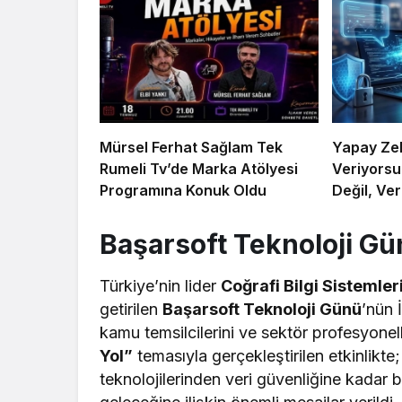
Mürsel Ferhat Sağlam Tek
Yapay Zek
Rumeli Tv’de Marka Atölyesi
Veriyorsun
Programına Konuk Oldu
Değil, Ver
Başarsoft Teknoloji Gü
Türkiye’nin lider
Coğrafi Bilgi Sistemler
getirilen
Başarsoft Teknoloji Günü
’nün 
kamu temsilcilerini ve sektör profesyonelle
Yol”
temasıyla gerçekleştirilen etkinlik
teknolojilerinden veri güvenliğine kadar bi