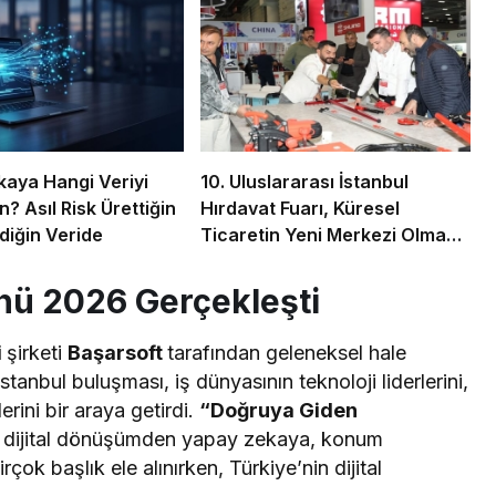
aya Hangi Veriyi
10. Uluslararası İstanbul
? Asıl Risk Ürettiğin
Hırdavat Fuarı, Küresel
diğin Veride
Ticaretin Yeni Merkezi Olmaya
Hazırlanıyor
nü 2026 Gerçekleşti
i
şirketi
Başarsoft
tarafından geleneksel hale
İstanbul buluşması, iş dünyasının teknoloji liderlerini,
rini bir araya getirdi.
“Doğruya Giden
te; dijital dönüşümden yapay zekaya, konum
rçok başlık ele alınırken, Türkiye’nin dijital