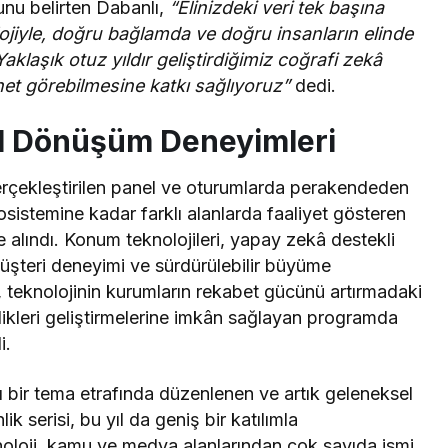
nu belirten Dabanlı,
“Elinizdeki veri tek başına
jiyle, doğru bağlamda ve doğru insanların elinde
klaşık otuz yıldır geliştirdiğimiz coğrafi zekâ
et görebilmesine katkı sağlıyoruz”
dedi.
tal Dönüşüm Deneyimleri
rçekleştirilen panel ve oturumlarda perakendeden
osistemine kadar farklı alanlarda faaliyet gösteren
e alındı. Konum teknolojileri, yapay zekâ destekli
 müşteri deneyimi ve sürdürülebilir büyüme
, teknolojinin kurumların rekabet gücünü artırmadaki
birlikleri geliştirmelerine imkân sağlayan programda
i.
ı bir tema etrafında düzenlenen ve artık geleneksel
k serisi, bu yıl da geniş bir katılımla
knoloji, kamu ve medya alanlarından çok sayıda ismi