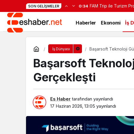
FAM Trip ile Turizm Pr
0:34
SON GELIŞMELER
Haberler
Ekonomi
İş 
Başarsoft Teknoloji G
İş Dünyası
Başarsoft Teknolo
Gerçekleşti
Es Haber
tarafından yayınlandı
17 Haziran 2026, 13:05
yayınlandı