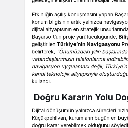
geleceğine ilişkin önemli mesajlar verildi.
Etkinliğin açılış konuşmasını yapan Baş
konum bilgisinin artık yalnızca navigasyon
dijital altyapısının en stratejik unsurların
Başarsoft’un proje yürütücülüğünde,
Bil
geliştirilen
Türkiye’nin Navigasyonu Pr
belirterek,
“Önümüzdeki yılın başlarında
vatandaşlarımızın telefonlarına indirebil
navigasyon uygulaması değil; Türkiye’nin
kendi teknolojik altyapısıyla oluşturduğu 
kullandı.
Doğru Kararın Yolu Do
Dijital dönüşümün yalnızca süreçleri hız
Küçükpehlivan, kurumların bugün en büyük
doğru karar verebilmek olduğunu söyledi