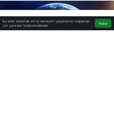
Bu web sitesinde en iyi deneyimi yaşamanızı sağlamak
Anasayfa
Akış
Hesabım
Kabul
için çerezler kullanılmaktadır.
Brand Finance Global 500 (2024) Raporu Yayımlandı
PAYLAŞ
Uluslararası marka değerlendirme kuruluşu
Brand Finance tarafından her yıl kamuoyuyla
paylaşılan global bir endeks olan Global 500