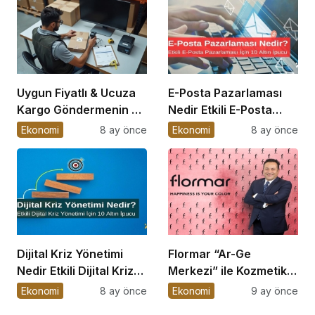
Uygun Fiyatlı & Ucuza
E-Posta Pazarlaması
Kargo Göndermenin En
Nedir Etkili E-Posta
Kolay Yolu
Pazarlaması için 10
Ekonomi
8 ay önce
Ekonomi
8 ay önce
Altın İpucu
Dijital Kriz Yönetimi
Flormar “Ar-Ge
Nedir Etkili Dijital Kriz
Merkezi” ile Kozmetikte
Yönetimi için 10 Altın
Bilim ve Teknolojiyi
Ekonomi
8 ay önce
Ekonomi
9 ay önce
İpucu
Buluşturuyor!