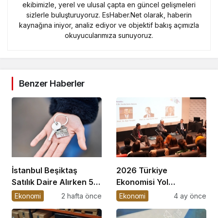
ekibimizle, yerel ve ulusal çapta en güncel gelişmeleri
sizlerle buluşturuyoruz. EsHaber.Net olarak, haberin
kaynağına iniyor, analiz ediyor ve objektif bakış açımızla
okuyucularımıza sunuyoruz.
Benzer Haberler
İstanbul Beşiktaş
2026 Türkiye
Satılık Daire Alırken 5
Ekonomisi Yol
İpucu
Ayrımında
Ekonomi
2 hafta önce
Ekonomi
4 ay önce