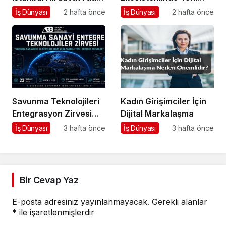
Küresel Ticaretin Yeni
Dönem Başlıyor: Bayim
İş Dünyası
2 hafta önce
İş Dünyası
2 hafta önce
Merkezi Olmaya
Olur Musun? Fuarı
Hazırlanıyor
2026 İçin Geri Sayım!
Savunma Teknolojileri
Kadın Girişimciler İçin
Entegrasyon Zirvesi
Dijital Markalaşma
Ankara’da
İş Dünyası
3 hafta önce
İş Dünyası
3 hafta önce
Gerçekleşecek!
Bir Cevap Yaz
E-posta adresiniz yayınlanmayacak.
Gerekli alanlar
*
ile işaretlenmişlerdir