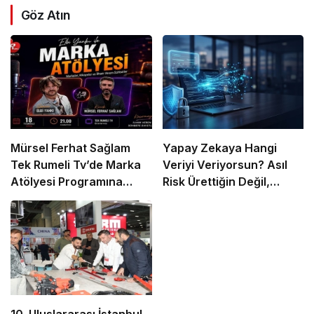
Göz Atın
Mürsel Ferhat Sağlam
Yapay Zekaya Hangi
Tek Rumeli Tv’de Marka
Veriyi Veriyorsun? Asıl
Atölyesi Programına
Risk Ürettiğin Değil,
Konuk Oldu
Verdiğin Veride
10. Uluslararası İstanbul