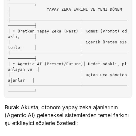
───────────┐

│               YAPAY ZEKA EVRİMİ VE YENİ DÖNEM             
│

├─────────────────────────────┬──────────────────
───────────┤

│ • Üretken Yapay Zeka (Past) │ Komut (Prompt) od
aklı,      │

│                             │ içerik üreten sis
temler     │

├─────────────────────────────┼──────────────────
───────────┤

│ • Agentic AI (Present/Future)│ Hedef odaklı, pl
anlayan ve  │

│                             │ uçtan uca yöneten 
ajanlar   │

└─────────────────────────────┴──────────────────
Burak Akusta, otonom yapay zeka ajanlarının
(Agentic AI) geleneksel sistemlerden temel farkını
şu etkileyici sözlerle özetledi: