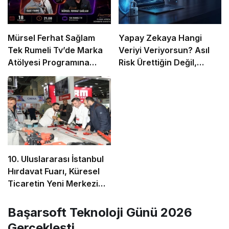
Mürsel Ferhat Sağlam
Yapay Zekaya Hangi
Tek Rumeli Tv’de Marka
Veriyi Veriyorsun? Asıl
Atölyesi Programına
Risk Ürettiğin Değil,
Konuk Oldu
Verdiğin Veride
10. Uluslararası İstanbul
Hırdavat Fuarı, Küresel
Ticaretin Yeni Merkezi
Olmaya Hazırlanıyor
Başarsoft Teknoloji Günü 2026
Gerçekleşti