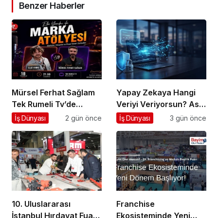
Benzer Haberler
Mürsel Ferhat Sağlam
Yapay Zekaya Hangi
Tek Rumeli Tv’de
Veriyi Veriyorsun? Asıl
Marka Atölyesi
Risk Ürettiğin Değil,
İş Dünyası
2 gün önce
İş Dünyası
3 gün önce
Programına Konuk
Verdiğin Veride
Oldu
10. Uluslararası
Franchise
İstanbul Hırdavat Fuarı,
Ekosisteminde Yeni