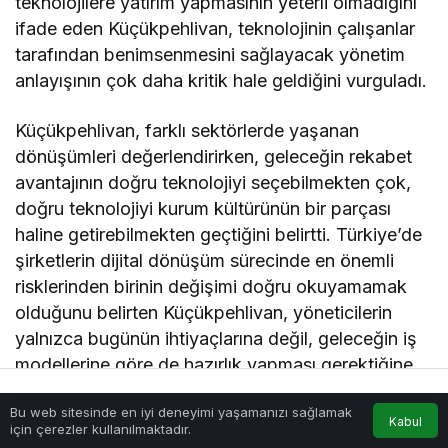
teknolojilere yatırım yapmasının yeterli olmadığını
ifade eden Küçükpehlivan, teknolojinin çalışanlar
tarafından benimsenmesini sağlayacak yönetim
anlayışının çok daha kritik hale geldiğini vurguladı.
Küçükpehlivan, farklı sektörlerde yaşanan
dönüşümleri değerlendirirken, geleceğin rekabet
avantajının doğru teknolojiyi seçebilmekten çok,
doğru teknolojiyi kurum kültürünün bir parçası
haline getirebilmekten geçtiğini belirtti. Türkiye’de
şirketlerin dijital dönüşüm sürecinde en önemli
risklerinden birinin değişimi doğru okuyamamak
olduğunu belirten Küçükpehlivan, yöneticilerin
yalnızca bugünün ihtiyaçlarına değil, geleceğin iş
modellerine göre de hazırlık yapması gerektiğine
vurgu yaptı.
Bu web sitesinde en iyi deneyimi yaşamanızı sağlamak
Anasayfa
Akış
Hesabım
Kabul
için çerezler kullanılmaktadır.
Veri Ancak Doğru Analize