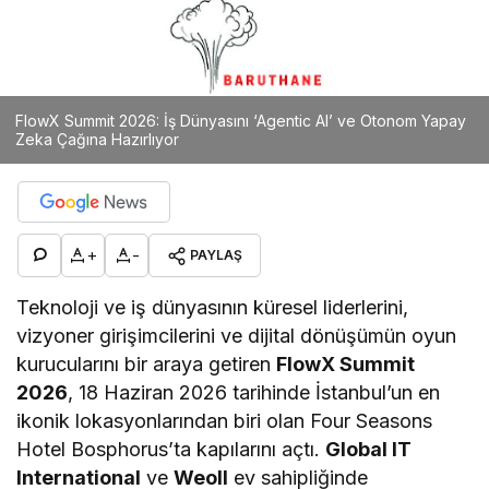
FlowX Summit 2026: İş Dünyasını ‘Agentic AI’ ve Otonom Yapay
Zeka Çağına Hazırlıyor
+
-
PAYLAŞ
Teknoloji ve iş dünyasının küresel liderlerini,
vizyoner girişimcilerini ve dijital dönüşümün oyun
kurucularını bir araya getiren
FlowX Summit
2026
, 18 Haziran 2026 tarihinde İstanbul’un en
ikonik lokasyonlarından biri olan Four Seasons
Hotel Bosphorus’ta kapılarını açtı.
Global IT
International
ve
Weoll
ev sahipliğinde