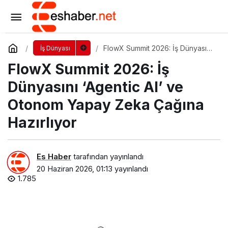
Başarsoft Teknoloji Günü 2026 Gerçekleşti
Yorum Yap
Paylaş
FlowX Summit 2026: İş Dünyasını
İş Dünyası
‘Agentic AI’ ve Otonom Yapay
FlowX Summit 2026: İş
Zeka Çağına Hazırlıyor
Dünyasını ‘Agentic AI’ ve
Otonom Yapay Zeka Çağına
Hazırlıyor
Es Haber
tarafından yayınlandı
20 Haziran 2026, 01:13
yayınlandı
1.785