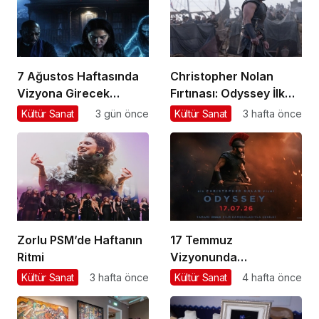
7 Ağustos Haftasında
Christopher Nolan
Vizyona Girecek
Fırtınası: Odyssey İlk
Filmler
Hafta Sonunda Gişeyi
Kültür Sanat
3 gün önce
Kültür Sanat
3 hafta önce
Salladı!
Zorlu PSM’de Haftanın
17 Temmuz
Ritmi
Vizyonunda
Aksiyondan Dramaya
Kültür Sanat
3 hafta önce
Kültür Sanat
4 hafta önce
Bir Yolculuk