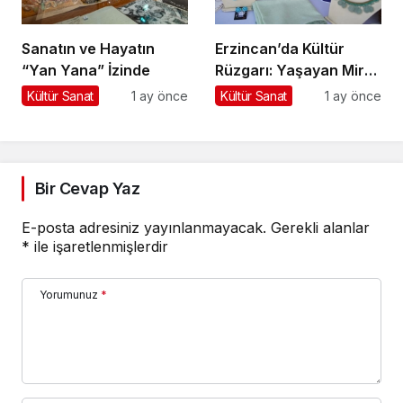
Sanatın ve Hayatın
Erzincan’da Kültür
“Yan Yana” İzinde
Rüzgarı: Yaşayan Miras
Şöleni Şehre İz Bıraktı
Kültür Sanat
1 ay önce
Kültür Sanat
1 ay önce
Bir Cevap Yaz
E-posta adresiniz yayınlanmayacak.
Gerekli alanlar
*
ile işaretlenmişlerdir
Yorumunuz
*