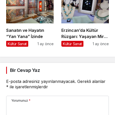
Sanatın ve Hayatın
Erzincan’da Kültür
“Yan Yana” İzinde
Rüzgarı: Yaşayan Miras
Şöleni Şehre İz Bıraktı
Kültür Sanat
1 ay önce
Kültür Sanat
1 ay önce
Bir Cevap Yaz
E-posta adresiniz yayınlanmayacak.
Gerekli alanlar
*
ile işaretlenmişlerdir
Yorumunuz
*