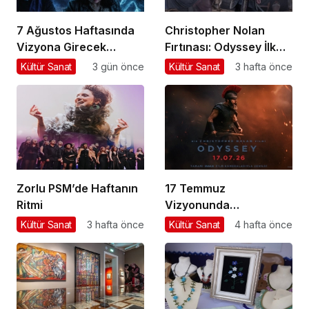
7 Ağustos Haftasında
Christopher Nolan
Vizyona Girecek
Fırtınası: Odyssey İlk
Filmler
Hafta Sonunda Gişeyi
Kültür Sanat
3 gün önce
Kültür Sanat
3 hafta önce
Salladı!
Zorlu PSM’de Haftanın
17 Temmuz
Ritmi
Vizyonunda
Aksiyondan Dramaya
Kültür Sanat
3 hafta önce
Kültür Sanat
4 hafta önce
Bir Yolculuk