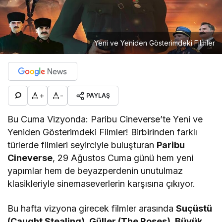
Yeni ve Yeniden Gösterimdeki Filmler
+
-
PAYLAŞ
Bu Cuma Vizyonda: Paribu Cineverse’te Yeni ve
Yeniden Gösterimdeki Filmler! Birbirinden farklı
türlerde filmleri seyirciyle buluşturan
Paribu
Cineverse
, 29 Ağustos Cuma günü hem yeni
yapımlar hem de beyazperdenin unutulmaz
klasikleriyle sinemaseverlerin karşısına çıkıyor.
Bu hafta vizyona girecek filmler arasında
Suçüstü
(Caught Stealing), Güller (The Roses), Büyük