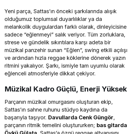
Yeni parça, Sattas’ın önceki şarkılarında alışık
olduğumuz toplumsal duyarlılıklar ya da
melankolik duygulardan farklı olarak, dinleyicisine
sadece “eğlenmeyi” salık veriyor. Tüm zorluklara,
strese ve gündelik sıkıntılara karşı adeta bir
müzikal panzehir sunan “Eğlen”, swing etkili açılışı
ve ardından hızla reggae köklerine dönerek yazın
ritmini yakalıyor. Şarkı, ismiyle tam uyumlu olarak
eğlenceli atmosferiyle dikkat çekiyor.
Müzikal Kadro Güçlü, Enerji Yüksek
Parçanın müzikal omurgasını oluşturan ekip,
Sattas’ın sahne ruhunu stüdyo kaydına da
başarıyla taşıyor.
Davullarda Cenk Güngör
,
parçanın ritmik temelini oluştururken;
bas gitarda
Öykü Gülata
, Sattas’a özgü reggae altyapısını