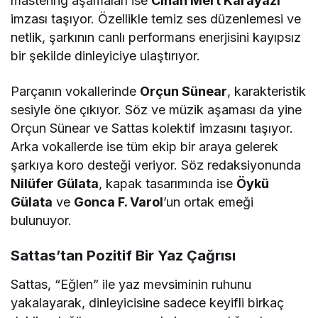
mastering aşamaları ise
Cihan Mert Karayazı
imzası taşıyor. Özellikle temiz ses düzenlemesi ve
netlik, şarkının canlı performans enerjisini kayıpsız
bir şekilde dinleyiciye ulaştırıyor.
Parçanın vokallerinde
Orçun Sünear
, karakteristik
sesiyle öne çıkıyor. Söz ve müzik aşaması da yine
Orçun Sünear ve Sattas kolektif imzasını taşıyor.
Arka vokallerde ise tüm ekip bir araya gelerek
şarkıya koro desteği veriyor. Söz redaksiyonunda
Nilüfer Gülata
, kapak tasarımında ise
Öykü
Gülata
ve
Gonca F. Varol
’un ortak emeği
bulunuyor.
Sattas’tan Pozitif Bir Yaz Çağrısı
Sattas, “Eğlen” ile yaz mevsiminin ruhunu
yakalayarak, dinleyicisine sadece keyifli birkaç