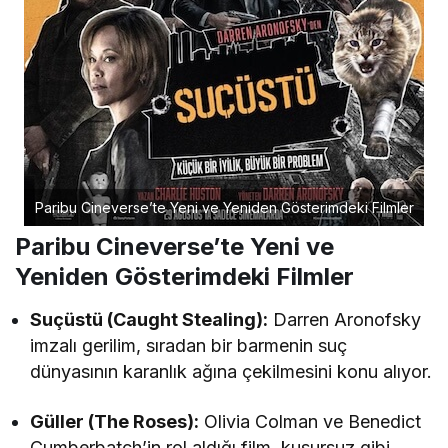
Paribu Cineverse’te Yeni ve Yeniden Gösterimdeki Filmler
Paribu Cineverse’te Yeni ve
Yeniden Gösterimdeki Filmler
Suçüstü (Caught Stealing):
Darren Aronofsky
imzalı gerilim, sıradan bir barmenin suç
dünyasının karanlık ağına çekilmesini konu alıyor.
Güller (The Roses):
Olivia Colman ve Benedict
Cumberbatch’in rol aldığı film, kusursuz gibi