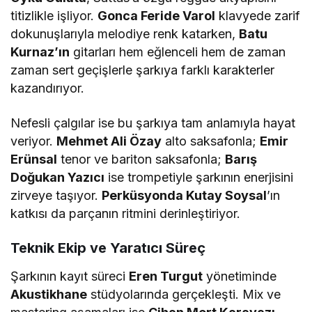
titizlikle işliyor.
Gonca Feride Varol
klavyede zarif
dokunuşlarıyla melodiye renk katarken,
Batu
Kurnaz’ın
gitarları hem eğlenceli hem de zaman
zaman sert geçişlerle şarkıya farklı karakterler
kazandırıyor.
Nefesli çalgılar ise bu şarkıya tam anlamıyla hayat
veriyor.
Mehmet Ali Özay
alto saksafonla;
Emir
Erünsal
tenor ve bariton saksafonla;
Barış
Doğukan Yazıcı
ise trompetiyle şarkının enerjisini
zirveye taşıyor.
Perküsyonda Kutay Soysal
’ın
katkısı da parçanın ritmini derinleştiriyor.
Teknik Ekip ve Yaratıcı Süreç
Şarkının kayıt süreci
Eren Turgut
yönetiminde
Akustikhane
stüdyolarında gerçekleşti. Mix ve