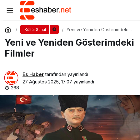
Sattas’tan Güneşe Davet
Yorum Yap
Paylaş
Yeni ve Yeniden Gösterimdeki
Kültür Sanat
Filmler
Yeni ve Yeniden Gösterimdeki
Filmler
Es Haber
tarafından yayınlandı
27 Ağustos 2025, 17:07
yayınlandı
268