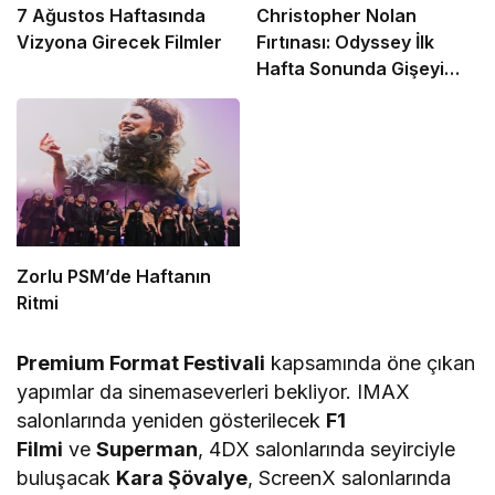
7 Ağustos Haftasında
Christopher Nolan
Vizyona Girecek Filmler
Fırtınası: Odyssey İlk
Hafta Sonunda Gişeyi
Salladı!
Zorlu PSM’de Haftanın
Ritmi
Premium Format Festivali
kapsamında öne çıkan
yapımlar da sinemaseverleri bekliyor. IMAX
salonlarında yeniden gösterilecek
F1
Filmi
ve
Superman
, 4DX salonlarında seyirciyle
buluşacak
Kara Şövalye
, ScreenX salonlarında