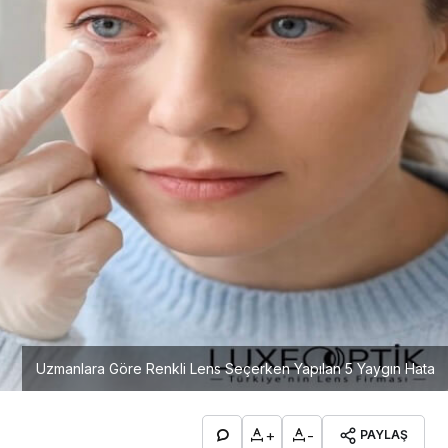
Uzmanlara Göre Renkli Lens Seçerken Yapılan 5 Yaygın Hata
+
-
PAYLAŞ