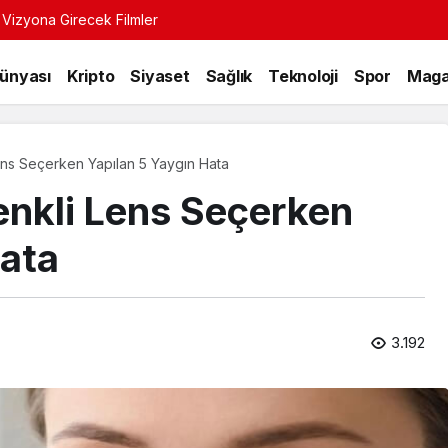
 Vizyona Girecek Filmler
Dünyası
Kripto
Siyaset
Sağlık
Teknoloji
Spor
Maga
ns Seçerken Yapılan 5 Yaygın Hata
nkli Lens Seçerken
Hata
3.192