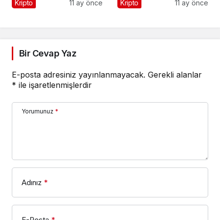
Eder mi?
Kripto
11 ay önce
Kripto
11 ay önce
Bir Cevap Yaz
E-posta adresiniz yayınlanmayacak.
Gerekli alanlar
*
ile işaretlenmişlerdir
Yorumunuz
*
Adınız
*
E-Posta
*