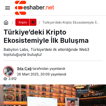
Türkiye’deki Kripto Ekosistemiyle İlk
Buluşma
Yorum Yap
Türkiye’deki Kripto Ekosistemiyle İlk
Kripto
Buluşma
Türkiye’deki Kripto
Ekosistemiyle İlk Buluşma
Babylon Labs, Türkiye’deki ilk etkinliğinde Web3
topluluğuyla buluştu!
Sıla Çağ
tarafından yayınlandı
26 Mart 2025, 20:09
yayınlandı
3.912