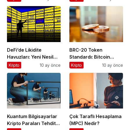
DeFi’de Likidite
BRC-20 Token
Havuzları: Yeni Nesil
Standardı: Bitcoin
Finansın Kalbi
Üzerindeki Deneysel
Kripto
10 ay önce
Kripto
10 ay önce
Adım
Kuantum Bilgisayarlar
Çok Taraflı Hesaplama
Kripto Paraları Tehdit
(MPC) Nedir?