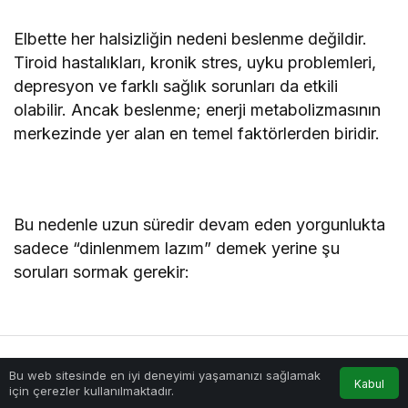
Elbette her halsizliğin nedeni beslenme değildir.
Tiroid hastalıkları, kronik stres, uyku problemleri,
depresyon ve farklı sağlık sorunları da etkili
olabilir. Ancak beslenme; enerji metabolizmasının
merkezinde yer alan en temel faktörlerden biridir.
Bu nedenle uzun süredir devam eden yorgunlukta
sadece “dinlenmem lazım” demek yerine şu
soruları sormak gerekir:
Yeterince protein alıyor muyum?
Bu web sitesinde en iyi deneyimi yaşamanızı sağlamak
Anasayfa
Akış
Hesabım
Kabul
için çerezler kullanılmaktadır.
Kan değerlerim nasıl?