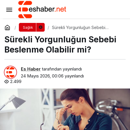
Sürekli Yorgunluğun Sebebi Beslenme
Olabilir mi?
Yorum Yap
Sürekli Yorgunluğun Sebebi
Sağlık
Beslenme Olabilir mi?
Sürekli Yorgunluğun Sebebi
Beslenme Olabilir mi?
Es Haber
tarafından yayınlandı
24 Mayıs 2026, 00:06
yayınlandı
2.499