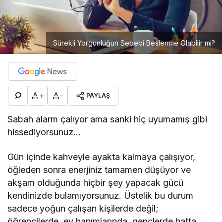
Sürekli Yorgunluğun Sebebi Beslenme Olabilir mi?
+
-
PAYLAŞ
Sabah alarm çalıyor ama sanki hiç uyumamış gibi
hissediyorsunuz…
Gün içinde kahveyle ayakta kalmaya çalışıyor,
öğleden sonra enerjiniz tamamen düşüyor ve
akşam olduğunda hiçbir şey yapacak gücü
kendinizde bulamıyorsunuz. Üstelik bu durum
sadece yoğun çalışan kişilerde değil;
öğrencilerde, ev hanımlarında, gençlerde hatta