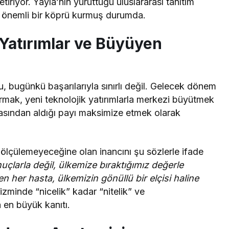
etiriyor. Yayla’nın yürüttüğü uluslararası tanıtım
da önemli bir köprü kurmuş durumda.
Yatırımlar ve Büyüyen
nu, bugünkü başarılarıyla sınırlı değil. Gelecek dönem
rtırmak, yeni teknolojik yatırımlarla merkezi büyütmek
tasından aldığı payı maksimize etmek olarak
e ölçülemeyeceğine olan inancını şu sözlerle ifade
larla değil, ülkemize bıraktığımız değerle
 her hasta, ülkemizin gönüllü bir elçisi haline
rizminde “nicelik” kadar “nitelik” ve
 en büyük kanıtı.