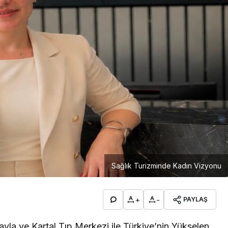
Sağlık Turizminde Kadın Vizyonu
+
-
PAYLAŞ
ayla ve Kartal Tıp Merkezi ile Türkiye’nin Yükselen