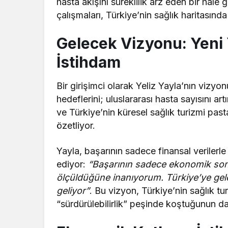
hasta akışını süreklilik arz eden bir hale g
çalışmaları, Türkiye’nin sağlık haritasın
Gelecek Vizyonu: Yeni 
İstihdam
Bir girişimci olarak Yeliz Yayla’nın vizyo
hedeflerini; uluslararası hasta sayısını a
ve Türkiye’nin küresel sağlık turizmi pas
özetliyor.
Yayla, başarının sadece finansal verilerl
ediyor:
“Başarının sadece ekonomik sonuç
ölçüldüğüne inanıyorum. Türkiye’ye gelen
geliyor”
. Bu vizyon, Türkiye’nin sağlık tu
“sürdürülebilirlik” peşinde koştuğunun da