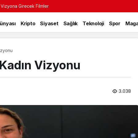
 Vizyona Girecek Filmler
Dünyası
Kripto
Siyaset
Sağlık
Teknoloji
Spor
Maga
izyonu
 Kadın Vizyonu
3.038