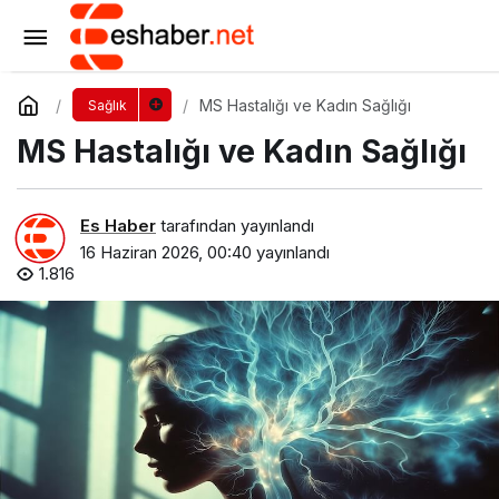
Hasta Yatağı Kiralama Fiyatları: Maliyetleri
Etkileyen Faktörler Nelerdir?
Yorum Yap
Paylaş
MS Hastalığı ve Kadın Sağlığı
Sağlık
MS Hastalığı ve Kadın Sağlığı
Es Haber
tarafından yayınlandı
16 Haziran 2026, 00:40
yayınlandı
1.816