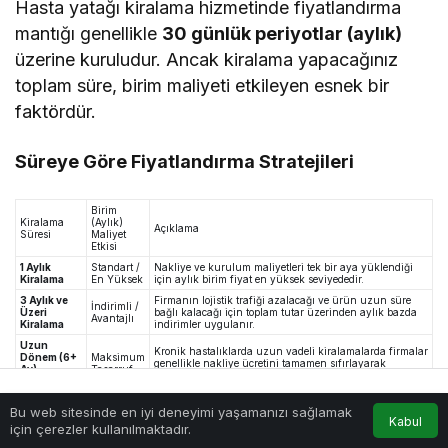
Hasta yatağı kiralama hizmetinde fiyatlandırma
mantığı genellikle
30 günlük periyotlar (aylık)
üzerine kuruludur. Ancak kiralama yapacağınız
toplam süre, birim maliyeti etkileyen esnek bir
faktördür.
Süreye Göre Fiyatlandırma Stratejileri
Birim
Kiralama
(Aylık)
Açıklama
Süresi
Maliyet
Etkisi
1 Aylık
Standart /
Nakliye ve kurulum maliyetleri tek bir aya yüklendiği
Kiralama
En Yüksek
için aylık birim fiyat en yüksek seviyededir.
3 Aylık ve
Firmanın lojistik trafiği azalacağı ve ürün uzun süre
İndirimli /
Üzeri
bağlı kalacağı için toplam tutar üzerinden aylık bazda
Avantajlı
Kiralama
indirimler uygulanır.
Uzun
Kronik hastalıklarda uzun vadeli kiralamalarda firmalar
Dönem (6+
Maksimum
genellikle nakliye ücretini tamamen sıfırlayarak
Ay)
Tasarruf
avantajlı paketler sunar.
Kiralama
Bu web sitesinde en iyi deneyimi yaşamanızı sağlamak
Anasayfa
Akış
Hesabım
Kabul
💰
Gizli Maliyetlerden Kaçınma ve Net Fiyat
için çerezler kullanılmaktadır.