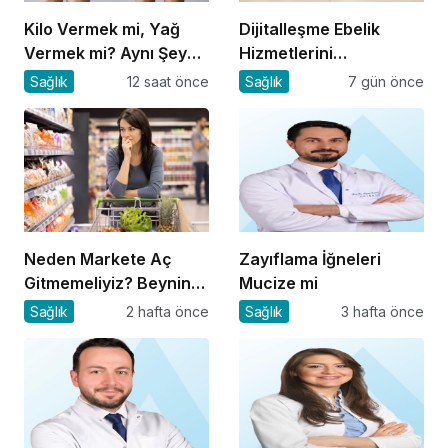
Kilo Vermek mi, Yağ
Dijitalleşme Ebelik
Vermek mi? Aynı Şey
Hizmetlerini
Sanıyoruz Ama Değil!
Dönüştürüyor
Sağlık
12 saat önce
Sağlık
7 gün önce
Neden Markete Aç
Zayıflama İğneleri
Gitmemeliyiz? Beynin
Mucize mi
Satın Alma Psikolojisi
Sağlık
2 hafta önce
Sağlık
3 hafta önce