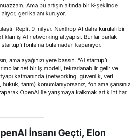
 muazzam. Ama bu artışın altında bir K-şeklinde
alıyor, geri kalanı kuruyor.
aştı. Replit 9 milyar. Nexthop AI daha kurulalı bir
ıkları iş AI networking altyapısı. Bunlar parlak
I startup’ı fonlama bulamadan kapanıyor.
ın, ama ayağınızı yere bassın. “AI startup’ı
ımcılar net bir iş modeli, tekrarlanabilir gelir ve
ltyapı katmanında (networking, güvenlik, veri
k, hukuk, tarım) konumlanıyorsanız, fonlama şansınız
aparak OpenAI ile yarışmaya kalkmak artık intihar
__________________
penAI İnsanı Geçti, Elon