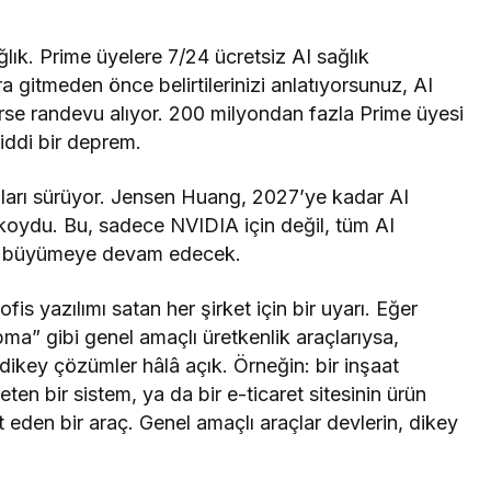
lık. Prime üyelere 7/24 ücretsiz AI sağlık
 gitmeden önce belirtilerinizi anlatıyorsunuz, AI
irse randevu alıyor. 200 milyondan fazla Prime üyesi
iddi bir deprem.
ları sürüyor. Jensen Huang, 2027’ye kadar AI
 koydu. Bu, sadece NVIDIA için değil, tüm AI
manı büyümeye devam edecek.
is yazılımı satan her şirket için bir uyarı. Eğer
ma” gibi genel amaçlı üretkenlik araçlarıysa,
dikey çözümler hâlâ açık. Örneğin: bir inşaat
ten bir sistem, ya da bir e-ticaret sitesinin ürün
 eden bir araç. Genel amaçlı araçlar devlerin, dikey