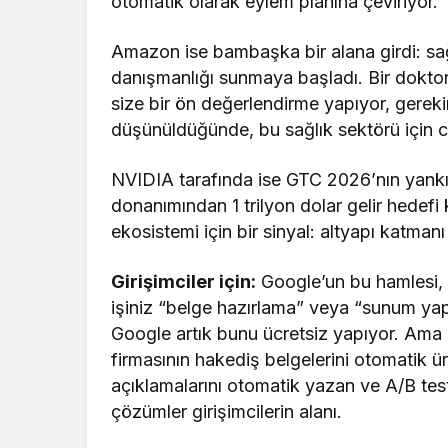
otomatik olarak eylem planına çeviriyor.
Amazon ise bambaşka bir alana girdi: sağ
danışmanlığı sunmaya başladı. Bir doktora
size bir ön değerlendirme yapıyor, gerek
düşünüldüğünde, bu sağlık sektörü için c
NVIDIA tarafında ise GTC 2026’nın yankı
donanımından 1 trilyon dolar gelir hedefi
ekosistemi için bir sinyal: altyapı kat
Girişimciler için:
Google’un bu hamlesi, of
işiniz “belge hazırlama” veya “sunum yap
Google artık bunu ücretsiz yapıyor. Ama 
firmasının hakediş belgelerini otomatik üre
açıklamalarını otomatik yazan ve A/B test
çözümler girişimcilerin alanı.