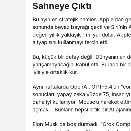
Sahneye Çıktı
Bu ayın en stratejik hamlesi Apple’dan gel
sonunda beyaz bayrağı çekti ve Siri’nin 
değeri yıllık yaklaşık 1 milyar dolar. App
altyapısını kullanmayı tercih etti.
Bu, küçük bir detay değil. Dünyanın en de
yarışamayacağını kabul etti. Burada bir 
iyisiyle ortaklık kur.
Aynı haftalarda OpenAI, GPT-5.4’ün “com
sonuçları: yapay zeka yüzde 75, insan yü
daha iyi kullanıyor. Mouse’u hareket et
açmak… Bunların hepsi artık bir AI ajanını
Elon Musk da boş durmadı. “Grok Compute