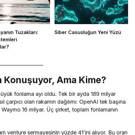
nyanın Tuzakları:
Siber Casusluğun Yeni Yüzü
temleri
lar?
__________________
ara Konuşuyor, Ama Kime?
büyük fonlama ayı oldu. Tek bir ayda 189 milyar
ıl çarpıcı olan rakamın dağılımı: OpenAI tek başına
r. Waymo 16 milyar. Üç şirket, toplam fonlamanın
am venture sermayesinin yüzde 41’ini alıyor. Bu oran