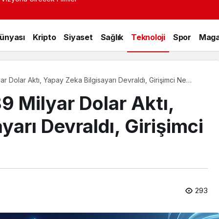
 Tek Rumeli Tv’de Marka Atölyesi Programına Konuk Oldu
Dünyası
Kripto
Siyaset
Sağlık
Teknoloji
Spor
Maga
yar Dolar Aktı, Yapay Zeka Bilgisayarı Devraldı, Girişimci Ne
89 Milyar Dolar Aktı,
yarı Devraldı, Girişimci
293