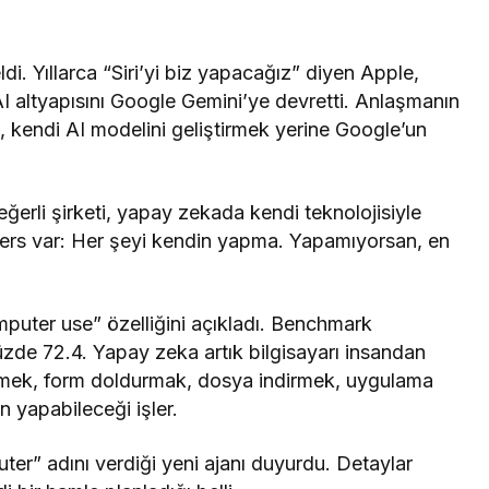
di. Yıllarca “Siri’yi biz yapacağız” diyen Apple,
AI altyapısını Google Gemini’ye devretti. Anlaşmanın
le, kendi AI modelini geliştirmek yerine Google’un
ğerli şirketi, yapay zekada kendi teknolojisiyle
ders var: Her şeyi kendin yapma. Yapamıyorsan, en
puter use” özelliğini açıkladı. Benchmark
zde 72.4. Yapay zeka artık bilgisayarı insandan
tirmek, form doldurmak, dosya indirmek, uygulama
n yapabileceği işler.
r” adını verdiği yeni ajanı duyurdu. Detaylar