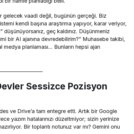
 bir hamle planladığı belli.
r gelecek vaadi değil, bugünün gerçeği. Biz
stemi kendi başına araştırma yapıyor, karar veriyor,
ot” düşünüyorsanız, geç kaldınız. Düşünmeniz
mi bir AI ajanına devredebilirim?” Muhasebe takibi,
al medya planlaması… Bunların hepsi ajan
__________________
Devler Sessizce Pozisyon
es ve Drive’a tam entegre etti. Artık bir Google
ce yazım hatalarınızı düzeltmiyor; sizin yerinize
hazırlıyor. Bir toplantı notunuz var mı? Gemini onu