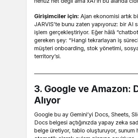
henüz net değil ama xAI’ın bu alanda ciddi
Girişimciler için:
Ajan ekonomisi artık bi
JARVIS’te bunu zaten yapıyoruz: bir AI si
işlem gerçekleştiriyor. Eğer hâlâ “chatb
gereken şey: “Hangi tekrarlayan iş süreci
müşteri onboarding, stok yönetimi, sosy
territory’si.
__________________________________________
3. Google ve Amazon: 
Alıyor
Google bu ay Gemini’yi Docs, Sheets, Slid
Docs belgesi açtığınızda yapay zeka sade
belge üretiyor, tablo oluşturuyor, sunum 