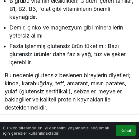
B grubu vitamin eksiklikleri: Gluten içeren tahıllar,
B1, B2, B3, folat gibi vitaminlerin önemli
kaynağıdır.
Demir, çinko ve magnezyum gibi minerallerin
yetersiz alımı
Fazla işlenmiş glutensiz ürün tüketimi: Bazı
glutensiz ürünler daha fazla yağ, tuz ve şeker
içerebilir.
Bu nedenle glutensiz beslenen bireylerin diyetleri;
kinoa, karabuğday, teff, amarant, mısır, patates,
yulaf (glutensiz sertifikalı), sebzeler, meyveler,
baklagiller ve kaliteli protein kaynakları ile
desteklenmelidir.
Kimin Glutensiz Beslenmesi
Bu web sitesinde en iyi deneyimi yaşamanızı sağlamak
Anasayfa
Akış
Hesabım
Kabul
Gerekmez?
için çerezler kullanılmaktadır.