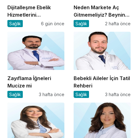
Dijitalleşme Ebelik
Neden Markete Aç
Hizmetlerini
Gitmemeliyiz? Beynin
Dönüştürüyor
Satın Alma Psikolojisi
Sağlık
6 gün önce
Sağlık
2 hafta önce
Zayıflama İğneleri
Bebekli Aileler İçin Tatil
Mucize mi
Rehberi
Sağlık
3 hafta önce
Sağlık
3 hafta önce