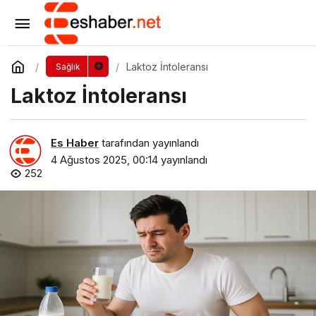
Bağırsaklarınız Sinyal Veriyorsa Ama Çölyak
Değilseniz
Yorum Yap
Paylaş
Laktoz İntoleransı
Sağlık
Laktoz İntoleransı
Es Haber
tarafından yayınlandı
4 Ağustos 2025, 00:14
yayınlandı
252