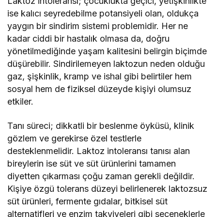
Laktoz intoleransı; çocuklukta geçici, yetişkinlikte
ise kalıcı seyredebilme potansiyeli olan, oldukça
yaygın bir sindirim sistemi problemidir. Her ne
kadar ciddi bir hastalık olmasa da, doğru
yönetilmediğinde yaşam kalitesini belirgin biçimde
düşürebilir. Sindirilemeyen laktozun neden olduğu
gaz, şişkinlik, kramp ve ishal gibi belirtiler hem
sosyal hem de fiziksel düzeyde kişiyi olumsuz
etkiler.
Tanı süreci; dikkatli bir beslenme öyküsü, klinik
gözlem ve gerekirse özel testlerle
desteklenmelidir. Laktoz intoleransı tanısı alan
bireylerin ise süt ve süt ürünlerini tamamen
diyetten çıkarması çoğu zaman gerekli değildir.
Kişiye özgü tolerans düzeyi belirlenerek laktozsuz
süt ürünleri, fermente gıdalar, bitkisel süt
alternatifleri ve enzim takviyeleri gibi seçeneklerle