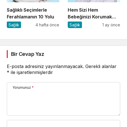
Sağlıklı Seçimlerle
Hem Sizi Hem
Ferahlamanın 10 Yolu
Bebeğinizi Korumak
İçin 8 Kritik Uyarı
Sağlık
4 hafta önce
Sağlık
1 ay önce
Bir Cevap Yaz
E-posta adresiniz yayınlanmayacak.
Gerekli alanlar
*
ile işaretlenmişlerdir
Yorumunuz
*