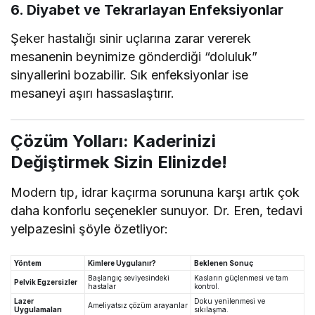
6. Diyabet ve Tekrarlayan Enfeksiyonlar
Şeker hastalığı sinir uçlarına zarar vererek
mesanenin beynimize gönderdiği “doluluk”
sinyallerini bozabilir. Sık enfeksiyonlar ise
mesaneyi aşırı hassaslaştırır.
Çözüm Yolları: Kaderinizi
Değiştirmek Sizin Elinizde!
Modern tıp, idrar kaçırma sorununa karşı artık çok
daha konforlu seçenekler sunuyor. Dr. Eren, tedavi
yelpazesini şöyle özetliyor:
Yöntem
Kimlere Uygulanır?
Beklenen Sonuç
Başlangıç seviyesindeki
Kasların güçlenmesi ve tam
Pelvik Egzersizler
hastalar
kontrol.
Lazer
Doku yenilenmesi ve
Ameliyatsız çözüm arayanlar
Uygulamaları
sıkılaşma.