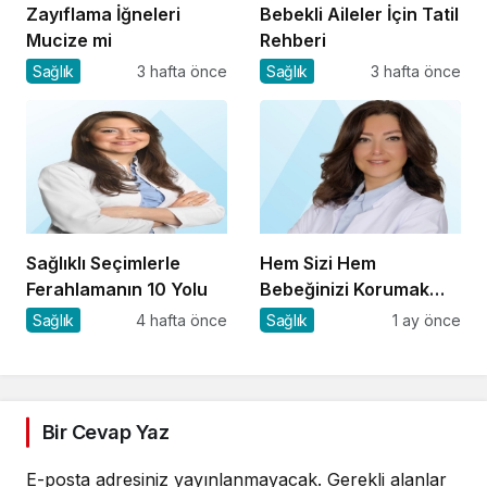
Zayıflama İğneleri
Bebekli Aileler İçin Tatil
Mucize mi
Rehberi
Sağlık
3 hafta önce
Sağlık
3 hafta önce
Sağlıklı Seçimlerle
Hem Sizi Hem
Ferahlamanın 10 Yolu
Bebeğinizi Korumak
İçin 8 Kritik Uyarı
Sağlık
4 hafta önce
Sağlık
1 ay önce
Bir Cevap Yaz
E-posta adresiniz yayınlanmayacak.
Gerekli alanlar