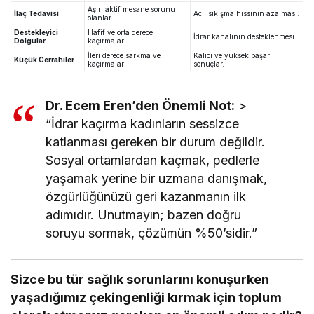
Aşırı aktif mesane sorunu
İlaç Tedavisi
Acil sıkışma hissinin azalması.
olanlar
Destekleyici
Hafif ve orta derece
İdrar kanalının desteklenmesi.
Dolgular
kaçırmalar
İleri derece sarkma ve
Kalıcı ve yüksek başarılı
Küçük Cerrahiler
kaçırmalar
sonuçlar.
Dr. Ecem Eren’den Önemli Not:
>
“İdrar kaçırma kadınların sessizce
katlanması gereken bir durum değildir.
Sosyal ortamlardan kaçmak, pedlerle
yaşamak yerine bir uzmana danışmak,
özgürlüğünüzü geri kazanmanın ilk
adımıdır. Unutmayın; bazen doğru
soruyu sormak, çözümün %50’sidir.”
Sizce bu tür sağlık sorunlarını konuşurken
yaşadığımız çekingenliği kırmak için toplum