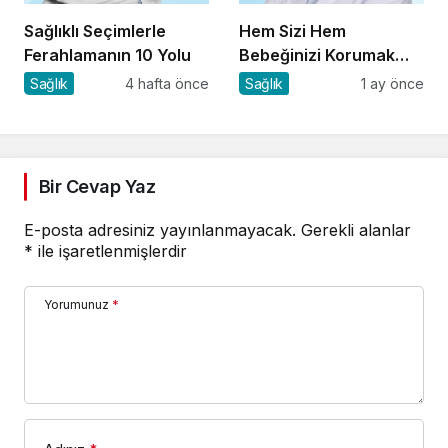
Sağlıklı Seçimlerle
Hem Sizi Hem
Ferahlamanın 10 Yolu
Bebeğinizi Korumak
İçin 8 Kritik Uyarı
Sağlık
4 hafta önce
Sağlık
1 ay önce
Bir Cevap Yaz
E-posta adresiniz yayınlanmayacak.
Gerekli alanlar
*
ile işaretlenmişlerdir
Yorumunuz
*