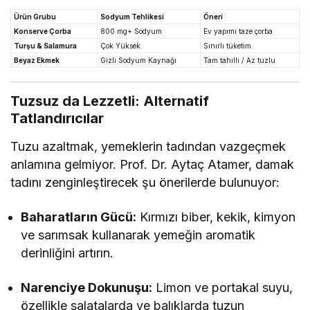
Ürün Grubu
Sodyum Tehlikesi
Öneri
Konserve Çorba
800 mg+ Sodyum
Ev yapımı taze çorba
Turşu & Salamura
Çok Yüksek
Sınırlı tüketim
Beyaz Ekmek
Gizli Sodyum Kaynağı
Tam tahıllı / Az tuzlu
Tuzsuz da Lezzetli: Alternatif
Tatlandırıcılar
Tuzu azaltmak, yemeklerin tadından vazgeçmek
anlamına gelmiyor. Prof. Dr. Aytaç Atamer, damak
tadını zenginleştirecek şu önerilerde bulunuyor:
Baharatların Gücü:
Kırmızı biber, kekik, kimyon
ve sarımsak kullanarak yemeğin aromatik
derinliğini artırın.
Narenciye Dokunuşu:
Limon ve portakal suyu,
özellikle salatalarda ve balıklarda tuzun