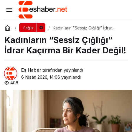
Fazla Tuz Mide Kanseri Riskini Nasıl
Tetikliyor?
Yorum Yap
Paylaş
Kadınların “Sessiz Çığlığı” İdrar
Sağlık
Kaçırma Bir Kader Değil!
Kadınların “Sessiz Çığlığı”
İdrar Kaçırma Bir Kader Değil!
Es Haber
tarafından yayınlandı
6 Nisan 2026, 14:06
yayınlandı
408