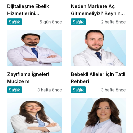
Dijitalleşme Ebelik
Neden Markete Aç
Hizmetlerini
Gitmemeliyiz? Beynin
Dönüştürüyor
Satın Alma Psikolojisi
Sağlık
5 gün önce
Sağlık
2 hafta önce
Zayıflama İğneleri
Bebekli Aileler İçin Tatil
Mucize mi
Rehberi
Sağlık
3 hafta önce
Sağlık
3 hafta önce