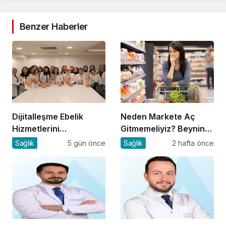
Benzer Haberler
Dijitalleşme Ebelik
Neden Markete Aç
Hizmetlerini
Gitmemeliyiz? Beynin
Dönüştürüyor
Satın Alma Psikolojisi
Sağlık
5 gün önce
Sağlık
2 hafta önce