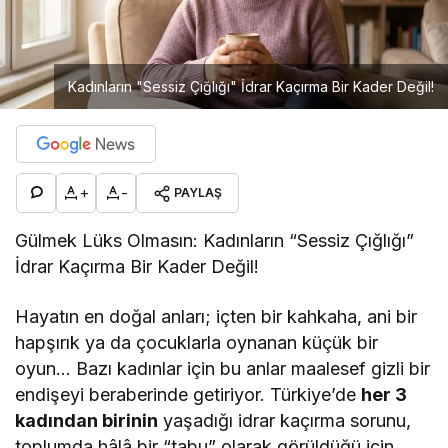
Kadınların "Sessiz Çığlığı" İdrar Kaçırma Bir Kader Değil!
+
-
PAYLAŞ
Gülmek Lüks Olmasın: Kadınların “Sessiz Çığlığı”
İdrar Kaçırma Bir Kader Değil!
Hayatın en doğal anları; içten bir kahkaha, ani bir
hapşırık ya da çocuklarla oynanan küçük bir
oyun… Bazı kadınlar için bu anlar maalesef gizli bir
endişeyi beraberinde getiriyor. Türkiye’de
her 3
kadından birinin
yaşadığı idrar kaçırma sorunu,
toplumda hâlâ bir “tabu” olarak görüldüğü için