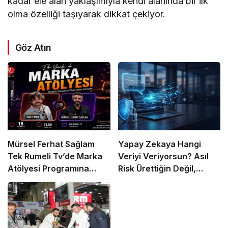
kadar ele alan yaklaşımıyla kendi alanında bir ilk
olma özelliği taşıyarak dikkat çekiyor.
Göz Atın
Mürsel Ferhat Sağlam
Yapay Zekaya Hangi
Tek Rumeli Tv’de Marka
Veriyi Veriyorsun? Asıl
Atölyesi Programına
Risk Ürettiğin Değil,
Konuk Oldu
Verdiğin Veride