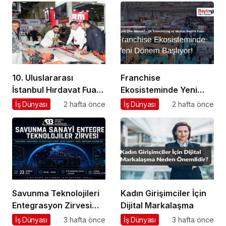
Oldu
10. Uluslararası
Franchise
İstanbul Hırdavat Fuarı,
Ekosisteminde Yeni
Küresel Ticaretin Yeni
Dönem Başlıyor: Bayim
İş Dünyası
2 hafta önce
İş Dünyası
2 hafta önce
Merkezi Olmaya
Olur Musun? Fuarı
Hazırlanıyor
2026 İçin Geri Sayım!
Savunma Teknolojileri
Kadın Girişimciler İçin
Entegrasyon Zirvesi
Dijital Markalaşma
Ankara’da
İş Dünyası
3 hafta önce
İş Dünyası
3 hafta önce