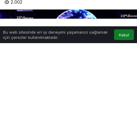
2.002
Bu web sitesinde en iyi deneyimi yaşamanızı sağlamak
Anasayfa
Akış
Hesabım
Kabul
için çerezler kullanılmaktadır.
WORLDEF ISTANBUL 2026 Görkemli Açılış Töreniyle Başladı
PAYLAŞ
E-Ticaret, Perakende ve Yapay Zeka Dünyası
WORLDEF ISTANBUL’da buluştu!
WORLDEF