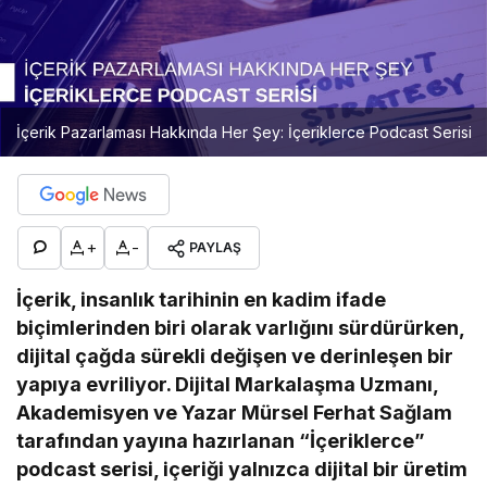
İçerik Pazarlaması Hakkında Her Şey: İçeriklerce Podcast Serisi
+
-
PAYLAŞ
İçerik, insanlık tarihinin en kadim ifade
biçimlerinden biri olarak varlığını sürdürürken,
dijital çağda sürekli değişen ve derinleşen bir
yapıya evriliyor. Dijital Markalaşma Uzmanı,
Akademisyen ve Yazar Mürsel Ferhat Sağlam
tarafından yayına hazırlanan “İçeriklerce”
podcast serisi, içeriği yalnızca dijital bir üretim