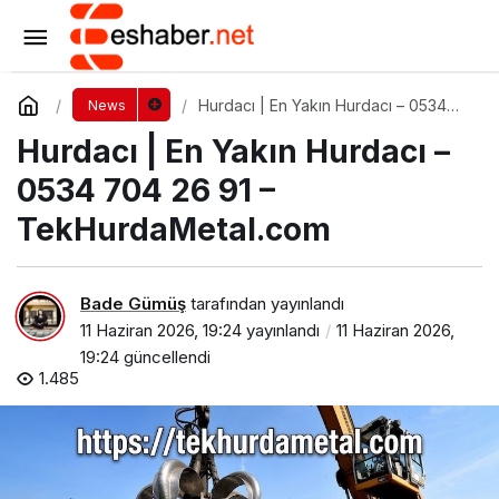
Evden Eve Nakliyat | 0531 252 73 36 –
ufuksoynakliyat.com.tr
Yorum Yap
Paylaş
Hurdacı | En Yakın Hurdacı – 0534
News
704 26 91 – TekHurdaMetal.com
Hurdacı | En Yakın Hurdacı –
0534 704 26 91 –
TekHurdaMetal.com
Bade Gümüş
tarafından yayınlandı
11 Haziran 2026, 19:24
yayınlandı
11 Haziran 2026,
19:24
güncellendi
1.485