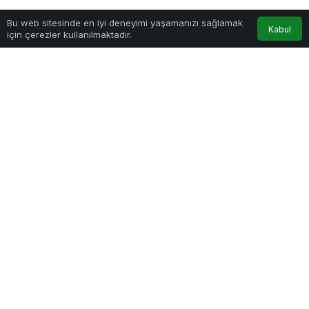
Bu web sitesinde en iyi deneyimi yaşamanızı sağlamak
Anasayfa
Akış
Hesabım
Kabul
için çerezler kullanılmaktadır.
Evden Eve Nakliyat | 0531 252 73 36 - ufuksoynakliyat.com.tr
PAYLAŞ
Aile taşınması
okul takvimi, komşuluk ve çocuk
adaptasyonu gibi boyutları bir arada getirir.
Evden
eve nakliyat
doğru planlandığında ebeveynler
taşıma günü lojistiğe değil çocuklara odaklanabilir.