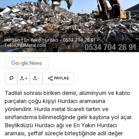
Hurdacı | En Yakın Hurdacı – 0534 704 26 91 –
TekHurdaMetal.com
+
-
PAYLAŞ
Tadilat sonrası biriken demir, alüminyum ve kablo
parçaları çoğu kişiyi Hurdacı aramasına
yönlendirir. Hurda metal ticareti tartım ve
sınıflandırma bilinmediğinde gelir kaybına yol açar.
Beylikdüzü Hurdacı ağı ve En Yakın Hurdacı
araması, şeffaf süreçle birleştiğinde adil değer