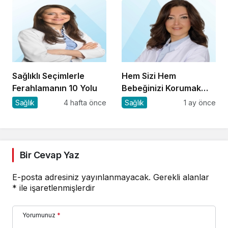
Sağlıklı Seçimlerle
Hem Sizi Hem
Ferahlamanın 10 Yolu
Bebeğinizi Korumak
İçin 8 Kritik Uyarı
Sağlık
4 hafta önce
Sağlık
1 ay önce
Bir Cevap Yaz
E-posta adresiniz yayınlanmayacak.
Gerekli alanlar
*
ile işaretlenmişlerdir
Yorumunuz
*