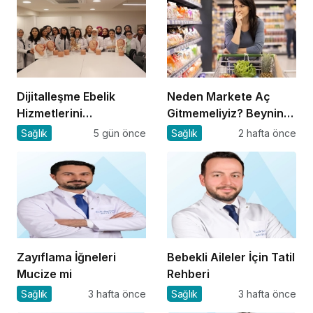
Dijitalleşme Ebelik
Neden Markete Aç
Hizmetlerini
Gitmemeliyiz? Beynin
Dönüştürüyor
Satın Alma Psikolojisi
Sağlık
5 gün önce
Sağlık
2 hafta önce
Zayıflama İğneleri
Bebekli Aileler İçin Tatil
Mucize mi
Rehberi
Sağlık
3 hafta önce
Sağlık
3 hafta önce