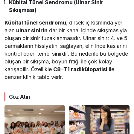
Kübital Tünel Sendromu (Ulnar Sinir
Sıkışması)
Kübital tünel sendromu
, dirsek iç kısmında yer
alan
ulnar sinirin
dar bir kanal içinde sıkışmasıyla
oluşan bir sinir tuzaklanmasıdır. Ulnar sinir; 4. ve 5.
parmakların hissiyatını sağlayan, elin ince kaslarını
kontrol eden temel sinirdir. Bu nedenle bu bölgede
oluşan bir sıkışma, boyun fıtığı ile çok kolay
karışabilir. Özellikle
C8–T1 radikülopatisi
ile
benzer klinik tablo verir.
Göz Atın