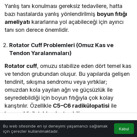
Yanlış tanı konulması gereksiz tedavilere, hatta
bazı hastalarda yanlış yönlendirilmiş
boyun fıtığı
ameliyatı
kararlarına yol açabileceği için ayırıcı
tanı son derece önemlidir.
Rotator Cuff Problemleri (Omuz Kas ve
Tendon Yaralanmaları)
Rotator cuff
, omuzu stabilize eden dört temel kas
ve tendon grubundan oluşur. Bu yapılarda gelişen
tendinit, sıkışma sendromu veya yırtıklar;
omuzdan kola yayılan ağrı ve güçsüzlük ile
seyredebildiği için boyun fıtığıyla çok kolay
karıştırılır. Özellikle
C5–C6 radikülopatisi
ile
benzer klinik tablo oluşturabilir.
Bu web sitesinde en iyi deneyimi yaşamanızı sağlamak
Anasayfa
Akış
Hesabım
Benzer Belirtiler
Kabul
için çerezler kullanılmaktadır.