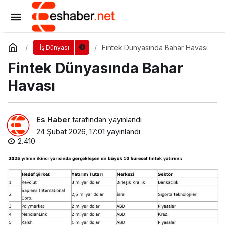
Liderlik ve Kariyer Zirvesi 2026 – Geleceğin
Liderleriyle Buluşma
Yorum Yap
Paylaş
Fintek Dünyasında Bahar Havası
İş Dünyası
Fintek Dünyasında Bahar
Havası
Es Haber
tarafından yayınlandı
24 Şubat 2026, 17:01
yayınlandı
2.410