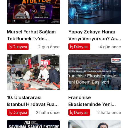
Mürsel Ferhat Sağlam
Yapay Zekaya Hangi
Tek Rumeli Tv’de
Veriyi Veriyorsun? Asıl
Marka Atölyesi
Risk Ürettiğin Değil,
İş Dünyası
2 gün önce
İş Dünyası
4 gün önce
Programına Konuk
Verdiğin Veride
Oldu
10. Uluslararası
Franchise
İstanbul Hırdavat Fuarı,
Ekosisteminde Yeni
Küresel Ticaretin Yeni
Dönem Başlıyor: Bayim
İş Dünyası
2 hafta önce
İş Dünyası
2 hafta önce
Merkezi Olmaya
Olur Musun? Fuarı
Hazırlanıyor
2026 İçin Geri Sayım!