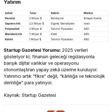
Yatırım
Şirket
Tutar
Sektör
Merkez
Revolut
3 Milyar $
Bankacılık
Birleşik Krallık
Sapiens Intl.
2,5 Milyar $
Sigorta Teknolojileri
İsrail
Polymarket
2 Milyar $
Tahmin Piyasaları
ABD
MeridianLink
2 Milyar $
Kredi
ABD
Kalshi
1 Milyar $
Tahmin Piyasaları
ABD
Startup Gazetesi Yorumu:
2025 verileri
gösteriyor ki; finansın geleceği regülasyonla
barışık dijital varlıklar ve operasyonu
otonomlaştıran yapay zekâ üzerine kuruluyor.
Yatırımcı artık “fikre” değil, “kârlılığa ve teknolojik
derinliğe” para yatırıyor.
Kaynak: Startup Gazetesi