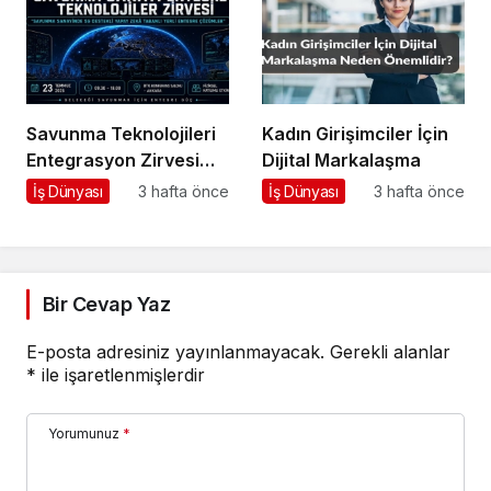
Savunma Teknolojileri
Kadın Girişimciler İçin
Entegrasyon Zirvesi
Dijital Markalaşma
Ankara’da
İş Dünyası
3 hafta önce
İş Dünyası
3 hafta önce
Gerçekleşecek!
Bir Cevap Yaz
E-posta adresiniz yayınlanmayacak.
Gerekli alanlar
*
ile işaretlenmişlerdir
Yorumunuz
*