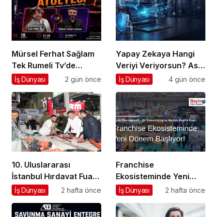
Mürsel Ferhat Sağlam
Yapay Zekaya Hangi
Tek Rumeli Tv’de
Veriyi Veriyorsun? Asıl
Marka Atölyesi
Risk Ürettiğin Değil,
İş Dünyası
2 gün önce
İş Dünyası
4 gün önce
Programına Konuk
Verdiğin Veride
Oldu
10. Uluslararası
Franchise
İstanbul Hırdavat Fuarı,
Ekosisteminde Yeni
Küresel Ticaretin Yeni
Dönem Başlıyor: Bayim
İş Dünyası
2 hafta önce
İş Dünyası
2 hafta önce
Merkezi Olmaya
Olur Musun? Fuarı
Hazırlanıyor
2026 İçin Geri Sayım!