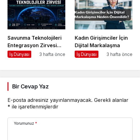
Savunma Teknolojileri
Kadın Girişimciler İçin
Entegrasyon Zirvesi
Dijital Markalaşma
Ankara’da
İş Dünyası
3 hafta önce
İş Dünyası
3 hafta önce
Gerçekleşecek!
Bir Cevap Yaz
E-posta adresiniz yayınlanmayacak.
Gerekli alanlar
*
ile işaretlenmişlerdir
Yorumunuz
*