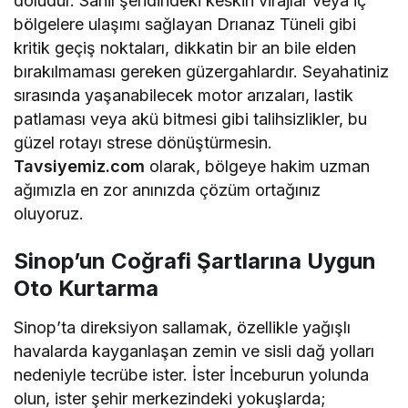
doludur. Sahil şeridindeki keskin virajlar veya iç
bölgelere ulaşımı sağlayan Drıanaz Tüneli gibi
kritik geçiş noktaları, dikkatin bir an bile elden
bırakılmaması gereken güzergahlardır. Seyahatiniz
sırasında yaşanabilecek motor arızaları, lastik
patlaması veya akü bitmesi gibi talihsizlikler, bu
güzel rotayı strese dönüştürmesin.
Tavsiyemiz.com
olarak, bölgeye hakim uzman
ağımızla en zor anınızda çözüm ortağınız
oluyoruz.
Sinop’un Coğrafi Şartlarına Uygun
Oto Kurtarma
Sinop’ta direksiyon sallamak, özellikle yağışlı
havalarda kayganlaşan zemin ve sisli dağ yolları
nedeniyle tecrübe ister. İster İnceburun yolunda
olun, ister şehir merkezindeki yokuşlarda;