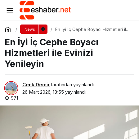
Sinop Çekici ve Yol Yardım: Kuzeyin Zorlu
Yollarında Yanınızdayız
Yorum Yap
Paylaş
En İyi İç Cephe Boyacı Hizmetleri ile
News
Evinizi Yenileyin
En İyi İç Cephe Boyacı
Hizmetleri ile Evinizi
Yenileyin
Cenk Demir
tarafından yayınlandı
26 Mart 2026, 13:55
yayınlandı
971