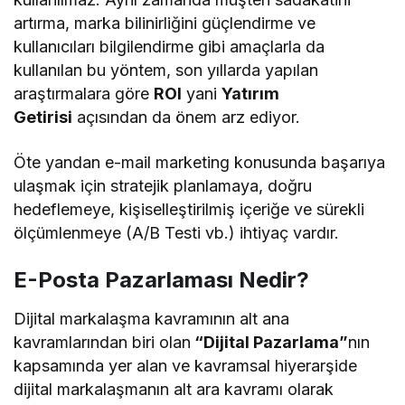
artırma, marka bilinirliğini güçlendirme ve
kullanıcıları bilgilendirme gibi amaçlarla da
kullanılan bu yöntem, son yıllarda yapılan
araştırmalara göre
ROI
yani
Yatırım
Getirisi
açısından da önem arz ediyor.
Öte yandan e-mail marketing konusunda başarıya
ulaşmak için stratejik planlamaya, doğru
hedeflemeye, kişiselleştirilmiş içeriğe ve sürekli
ölçümlenmeye (A/B Testi vb.) ihtiyaç vardır.
E-Posta Pazarlaması Nedir?
Dijital markalaşma kavramının alt ana
kavramlarından biri olan
“Dijital Pazarlama”
nın
kapsamında yer alan ve kavramsal hiyerarşide
dijital markalaşmanın alt ara kavramı olarak