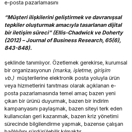
e-posta pazarlamasını
“Müşteri ilişkilerini geliştirmek ve davranışsal
tepkiler oluşturmak amacıyla tasarlanan dijital
bir iletişim süreci” (Ellis-Chadwick ve Doherty
(2012) – Journal of Business Research, 65(6),
843-848).
şeklinde tanımlıyor. Özetlemek gerekirse, kurumsal
bir organizasyonun
(marka, işletme, girişim
vb.)
müşterilerine elektronik posta yoluyla ürün
veya hizmetlerini tanıtması olarak açıklanan e-
posta pazarlamasında temel amaç bazen yeni
çıkan bir ürünü duyurmak, bazen bir indirim
kampanyasını paylaşmak, bazen siteyi terk eden
kullanıcıları geri kazanmak, bazen kriz yönetimi
sürecinde bilgilendirme yapmak, bazense çalışan
bağlılığını sürdürülebilir kılmaktır.