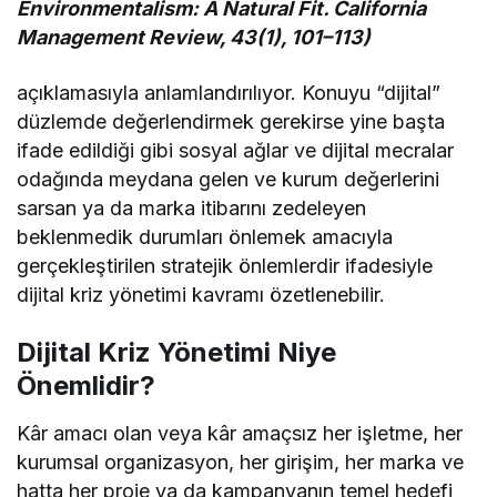
Environmentalism: A Natural Fit. California
Management Review, 43(1), 101–113)
açıklamasıyla anlamlandırılıyor. Konuyu “dijital”
düzlemde değerlendirmek gerekirse yine başta
ifade edildiği gibi sosyal ağlar ve dijital mecralar
odağında meydana gelen ve kurum değerlerini
sarsan ya da marka itibarını zedeleyen
beklenmedik durumları önlemek amacıyla
gerçekleştirilen stratejik önlemlerdir ifadesiyle
dijital kriz yönetimi kavramı özetlenebilir.
Dijital Kriz Yönetimi Niye
Önemlidir?
Kâr amacı olan veya kâr amaçsız her işletme, her
kurumsal organizasyon, her girişim, her marka ve
hatta her proje ya da kampanyanın temel hedefi