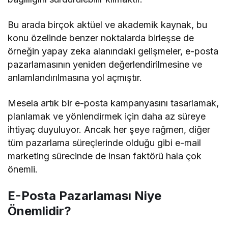
Bu arada birçok aktüel ve akademik kaynak, bu
konu özelinde benzer noktalarda birleşse de
örneğin yapay zeka alanındaki gelişmeler, e-posta
pazarlamasının yeniden değerlendirilmesine ve
anlamlandırılmasına yol açmıştır.
Mesela artık bir e-posta kampanyasını tasarlamak,
planlamak ve yönlendirmek için daha az süreye
ihtiyaç duyuluyor. Ancak her şeye rağmen, diğer
tüm pazarlama süreçlerinde olduğu gibi e-mail
marketing sürecinde de insan faktörü hala çok
önemli.
E-Posta Pazarlaması Niye
Önemlidir?