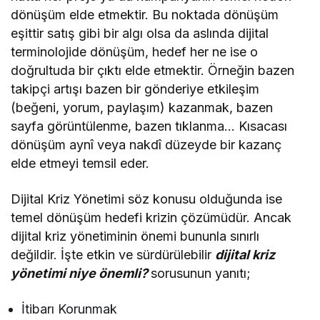
dönüşüm elde etmektir. Bu noktada dönüşüm
eşittir satış gibi bir algı olsa da aslında dijital
terminolojide dönüşüm, hedef her ne ise o
doğrultuda bir çıktı elde etmektir. Örneğin bazen
takipçi artışı bazen bir gönderiye etkileşim
(beğeni, yorum, paylaşım) kazanmak, bazen
sayfa görüntülenme, bazen tıklanma… Kısacası
dönüşüm aynî veya nakdî düzeyde bir kazanç
elde etmeyi temsil eder.
Dijital Kriz Yönetimi söz konusu olduğunda ise
temel dönüşüm hedefi krizin çözümüdür. Ancak
dijital kriz yönetiminin önemi bununla sınırlı
değildir. İşte etkin ve sürdürülebilir
dijital kriz
yönetimi niye önemli?
sorusunun yanıtı;
İtibarı Korunmak