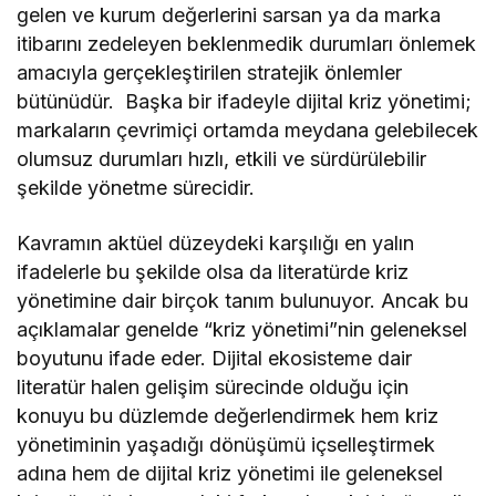
gelen ve kurum değerlerini sarsan ya da marka
itibarını zedeleyen beklenmedik durumları önlemek
amacıyla gerçekleştirilen stratejik önlemler
bütünüdür. Başka bir ifadeyle dijital kriz yönetimi;
markaların çevrimiçi ortamda meydana gelebilecek
olumsuz durumları hızlı, etkili ve sürdürülebilir
şekilde yönetme sürecidir.
Kavramın aktüel düzeydeki karşılığı en yalın
ifadelerle bu şekilde olsa da literatürde kriz
yönetimine dair birçok tanım bulunuyor. Ancak bu
açıklamalar genelde “kriz yönetimi”nin geleneksel
boyutunu ifade eder. Dijital ekosisteme dair
literatür halen gelişim sürecinde olduğu için
konuyu bu düzlemde değerlendirmek hem kriz
yönetiminin yaşadığı dönüşümü içselleştirmek
adına hem de dijital kriz yönetimi ile geleneksel