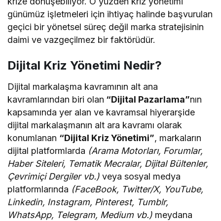
krize dönüşebiliyor. O yüzden kriz yönetimi
günümüz işletmeleri için ihtiyaç halinde başvurulan
geçici bir yönetsel süreç değil marka stratejisinin
daimi ve vazgeçilmez bir faktörüdür.
Dijital Kriz Yönetimi Nedir?
Dijital markalaşma kavramının alt ana
kavramlarından biri olan
“Dijital Pazarlama”
nın
kapsamında yer alan ve kavramsal hiyerarşide
dijital markalaşmanın alt ara kavramı olarak
konumlanan
“Dijital Kriz Yönetimi”
, markaların
dijital platformlarda
(Arama Motorları, Forumlar,
Haber Siteleri, Tematik Mecralar, Dijital Bültenler,
Çevrimiçi Dergiler vb.)
veya sosyal medya
platformlarında
(FaceBook, Twitter/X, YouTube,
Linkedin, Instagram, Pinterest, Tumblr,
WhatsApp, Telegram, Medium vb.)
meydana