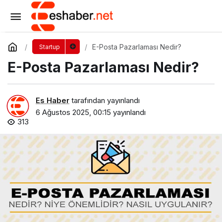
Dijital Kriz Yönetimi Nedir?
Yorum Yap
Paylaş
E-Posta Pazarlaması Nedir?
Startup
E-Posta Pazarlaması Nedir?
Es Haber
tarafından yayınlandı
6 Ağustos 2025, 00:15
yayınlandı
313