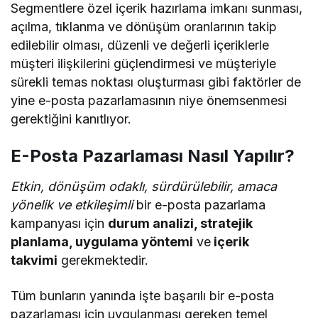
Segmentlere özel içerik hazırlama imkanı sunması,
açılma, tıklanma ve dönüşüm oranlarının takip
edilebilir olması, düzenli ve değerli içeriklerle
müşteri ilişkilerini güçlendirmesi ve müşteriyle
sürekli temas noktası oluşturması gibi faktörler de
yine e-posta pazarlamasının niye önemsenmesi
gerektiğini kanıtlıyor.
E-Posta Pazarlaması Nasıl Yapılır?
Etkin, dönüşüm odaklı, sürdürülebilir, amaca
yönelik ve etkileşimli
bir e-posta pazarlama
kampanyası için
durum analizi, stratejik
planlama, uygulama yöntemi
ve
içerik
takvimi
gerekmektedir.
Tüm bunların yanında işte başarılı bir e-posta
pazarlaması için uygulanması gereken temel