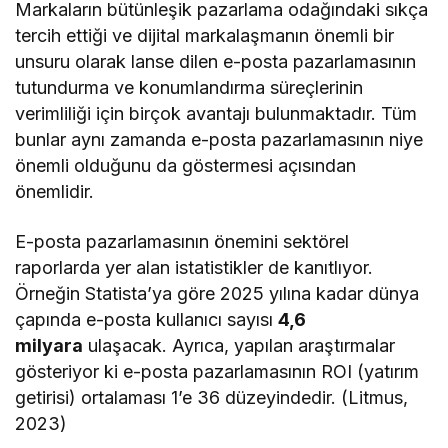
Markaların bütünleşik pazarlama odağındaki sıkça
tercih ettiği ve dijital markalaşmanın önemli bir
unsuru olarak lanse dilen e-posta pazarlamasının
tutundurma ve konumlandırma süreçlerinin
verimliliği için birçok avantajı bulunmaktadır. Tüm
bunlar aynı zamanda e-posta pazarlamasının niye
önemli olduğunu da göstermesi açısından
önemlidir.
E-posta pazarlamasının önemini sektörel
raporlarda yer alan istatistikler de kanıtlıyor.
Örneğin Statista’ya göre 2025 yılına kadar dünya
çapında e-posta kullanıcı sayısı
4,6
milyara
ulaşacak. Ayrıca, yapılan araştırmalar
gösteriyor ki e-posta pazarlamasının ROI (yatırım
getirisi) ortalaması 1’e 36 düzeyindedir. (Litmus,
2023)