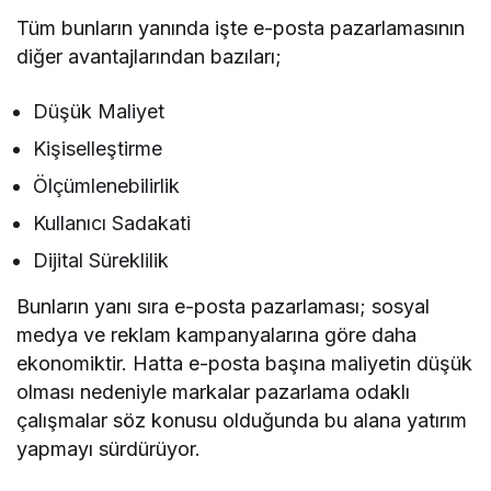
Tüm bunların yanında işte e-posta pazarlamasının
diğer avantajlarından bazıları;
Düşük Maliyet
Kişiselleştirme
Ölçümlenebilirlik
Kullanıcı Sadakati
Dijital Süreklilik
Bunların yanı sıra e-posta pazarlaması; sosyal
medya ve reklam kampanyalarına göre daha
ekonomiktir. Hatta e-posta başına maliyetin düşük
olması nedeniyle markalar pazarlama odaklı
çalışmalar söz konusu olduğunda bu alana yatırım
yapmayı sürdürüyor.