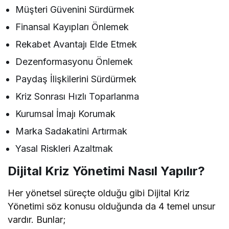
Müşteri Güvenini Sürdürmek
Finansal Kayıpları Önlemek
Rekabet Avantajı Elde Etmek
Dezenformasyonu Önlemek
Paydaş İlişkilerini Sürdürmek
Kriz Sonrası Hızlı Toparlanma
Kurumsal İmajı Korumak
Marka Sadakatini Artırmak
Yasal Riskleri Azaltmak
Dijital Kriz Yönetimi Nasıl Yapılır?
Her yönetsel süreçte olduğu gibi Dijital Kriz
Yönetimi söz konusu olduğunda da 4 temel unsur
vardır. Bunlar;