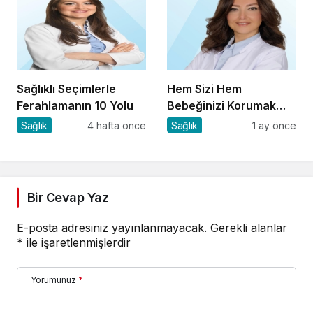
Sağlıklı Seçimlerle
Hem Sizi Hem
Ferahlamanın 10 Yolu
Bebeğinizi Korumak
İçin 8 Kritik Uyarı
Sağlık
4 hafta önce
Sağlık
1 ay önce
Bir Cevap Yaz
E-posta adresiniz yayınlanmayacak.
Gerekli alanlar
*
ile işaretlenmişlerdir
Yorumunuz
*