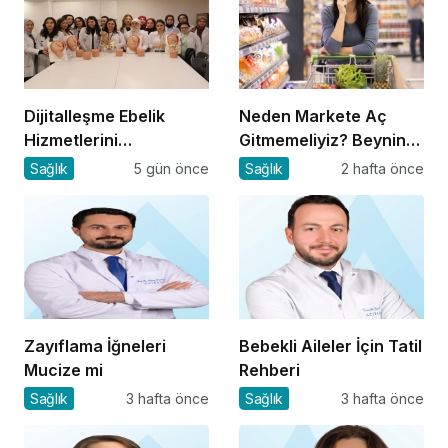
Dijitalleşme Ebelik
Neden Markete Aç
Hizmetlerini
Gitmemeliyiz? Beynin
Dönüştürüyor
Satın Alma Psikolojisi
Sağlık
5 gün önce
Sağlık
2 hafta önce
Zayıflama İğneleri
Bebekli Aileler İçin Tatil
Mucize mi
Rehberi
Sağlık
3 hafta önce
Sağlık
3 hafta önce