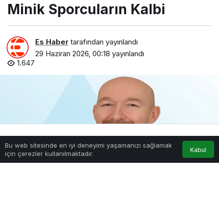
Minik Sporcuların Kalbi
Es Haber
tarafından yayınlandı
29 Haziran 2026, 00:18
yayınlandı
1.647
Bu web sitesinde en iyi deneyimi yaşamanızı sağlamak
Anasayfa
Akış
Hesabım
Kabul
için çerezler kullanılmaktadır.
Minik Sporcuların Kalbi