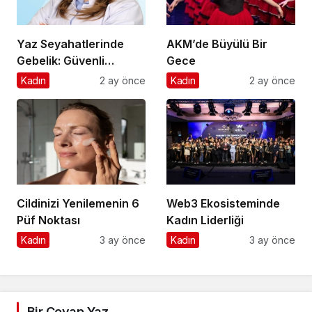
Yaz Seyahatlerinde
AKM’de Büyülü Bir
Gebelik: Güvenli
Gece
Yolculuk İçin 7 Altın
Kadın
2 ay önce
Kadın
2 ay önce
Kural
Cildinizi Yenilemenin 6
Web3 Ekosisteminde
Püf Noktası
Kadın Liderliği
Kadın
3 ay önce
Kadın
3 ay önce
Bir Cevap Yaz