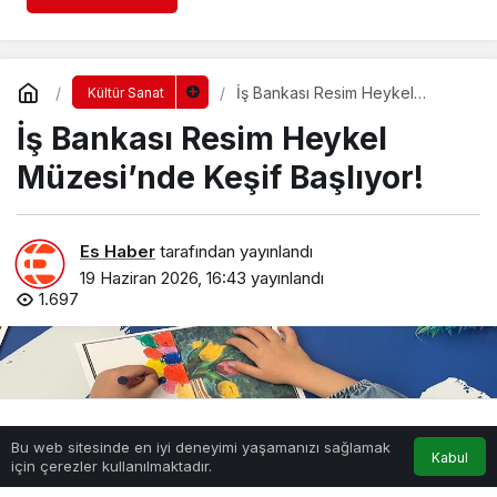
İş Bankası Resim Heykel
Kültür Sanat
Müzesi’nde Keşif Başlıyor!
İş Bankası Resim Heykel
Müzesi’nde Keşif Başlıyor!
Es Haber
tarafından yayınlandı
19 Haziran 2026, 16:43
yayınlandı
1.697
Bu web sitesinde en iyi deneyimi yaşamanızı sağlamak
Anasayfa
Akış
Hesabım
Kabul
için çerezler kullanılmaktadır.