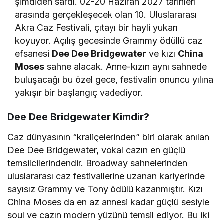
şimdiden sardı. 02-20 Haziran 2027 tarihleri
arasında gerçekleşecek olan 10. Uluslararası
Akra Caz Festivali, çıtayı bir hayli yukarı
koyuyor. Açılış gecesinde Grammy ödüllü caz
efsanesi
Dee Dee Bridgewater
ve kızı
China
Moses
sahne alacak. Anne-kızın aynı sahnede
buluşacağı bu özel gece, festivalin onuncu yılına
yakışır bir başlangıç vadediyor.
Dee Dee Bridgewater Kimdir?
Caz dünyasının “kraliçelerinden” biri olarak anılan
Dee Dee Bridgewater, vokal cazın en güçlü
temsilcilerindendir. Broadway sahnelerinden
uluslararası caz festivallerine uzanan kariyerinde
sayısız Grammy ve Tony ödülü kazanmıştır. Kızı
China Moses da en az annesi kadar güçlü sesiyle
soul ve cazın modern yüzünü temsil ediyor. Bu iki