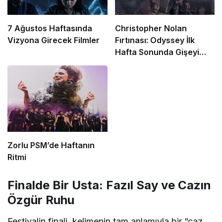
7 Ağustos Haftasında
Christopher Nolan
Vizyona Girecek Filmler
Fırtınası: Odyssey İlk
Hafta Sonunda Gişeyi
Salladı!
Zorlu PSM’de Haftanın
Ritmi
Finalde Bir Usta: Fazıl Say ve Cazın
Özgür Ruhu
Festivalin finali, kelimenin tam anlamıyla bir “caz