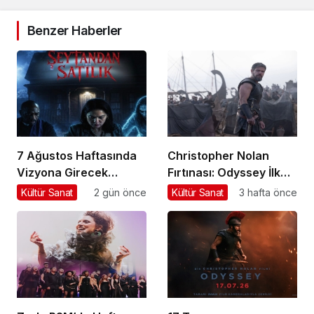
Benzer Haberler
7 Ağustos Haftasında
Christopher Nolan
Vizyona Girecek
Fırtınası: Odyssey İlk
Filmler
Hafta Sonunda Gişeyi
Kültür Sanat
2 gün önce
Kültür Sanat
3 hafta önce
Salladı!