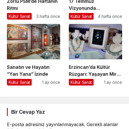
Zorlu PSM’de Haftanın
17 Temmuz
Ritmi
Vizyonunda
Aksiyondan Dramaya
Kültür Sanat
3 hafta önce
Kültür Sanat
4 hafta önce
Bir Yolculuk
Sanatın ve Hayatın
Erzincan’da Kültür
“Yan Yana” İzinde
Rüzgarı: Yaşayan Miras
Şöleni Şehre İz Bıraktı
Kültür Sanat
1 ay önce
Kültür Sanat
1 ay önce
Bir Cevap Yaz
E-posta adresiniz yayınlanmayacak.
Gerekli alanlar