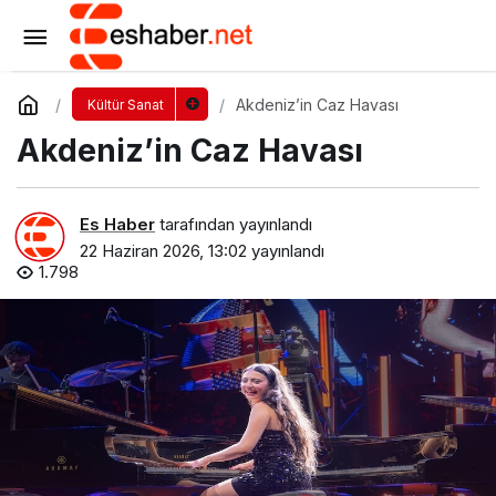
İş Bankası Resim Heykel Müzesi’nde Keşif
Başlıyor!
Yorum Yap
Paylaş
Akdeniz’in Caz Havası
Kültür Sanat
Akdeniz’in Caz Havası
Es Haber
tarafından yayınlandı
22 Haziran 2026, 13:02
yayınlandı
1.798