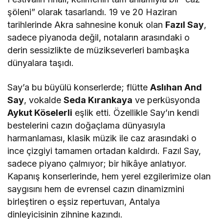
şöleni” olarak tasarlandı. 19 ve 20 Haziran
tarihlerinde Akra sahnesine konuk olan
Fazıl Say
,
sadece piyanoda değil, notaların arasındaki o
derin sessizlikte de müzikseverleri bambaşka
dünyalara taşıdı.
Say’a bu büyülü konserlerde; flütte
Aslıhan And
Say
, vokalde
Seda Kırankaya
ve perküsyonda
Aykut Köselerli
eşlik etti. Özellikle Say’ın kendi
bestelerini cazın doğaçlama dünyasıyla
harmanlaması, klasik müzik ile caz arasındaki o
ince çizgiyi tamamen ortadan kaldırdı. Fazıl Say,
sadece piyano çalmıyor; bir hikâye anlatıyor.
Kapanış konserlerinde, hem yerel ezgilerimize olan
saygısını hem de evrensel cazın dinamizmini
birleştiren o eşsiz repertuvarı, Antalya
dinleyicisinin zihnine kazındı.