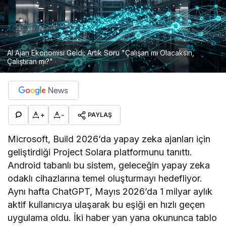
AI Ajan Ekonomisi Geldi: Artık Soru "Çalışan mı Olacaksın,
Çalıştıran mı?"
+
-
PAYLAŞ
Microsoft, Build 2026’da yapay zeka ajanları için
geliştirdiği Project Solara platformunu tanıttı.
Android tabanlı bu sistem, geleceğin yapay zeka
odaklı cihazlarına temel oluşturmayı hedefliyor.
Aynı hafta ChatGPT, Mayıs 2026’da 1 milyar aylık
aktif kullanıcıya ulaşarak bu eşiği en hızlı geçen
uygulama oldu. İki haber yan yana okununca tablo