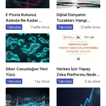
E-Posta Kutunuz
Dijital Dünyanın
Aslında Ne Kadar
Tuzakları: Hangi
Güvenli?
Yöntemleri
Teknoloji
1 hafta önce
Teknoloji
3 hafta önce
Kullanıyorlar?
Siber Casusluğun Yeni
Herkes İçin Yapay
Yüzü
Zeka Platformu Nedir?
Nasıl Kullanılır?
Teknoloji
1 ay önce
Teknoloji
2 ay önce