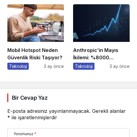
Mobil Hotspot Neden
Anthropic’in Mayıs
Güvenlik Riski Taşıyor?
İkilemi: %8000
Büyüme + Kendini
Teknoloji
3 ay önce
Teknoloji
3 ay önce
Geliştiren Ajanlar – Bu
Hız Sürdürülebilir mi?
Bir Cevap Yaz
E-posta adresiniz yayınlanmayacak.
Gerekli alanlar
*
ile işaretlenmişlerdir
Yorumunuz
*