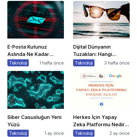
E-Posta Kutunuz
Dijital Dünyanın
Aslında Ne Kadar
Tuzakları: Hangi
Güvenli?
Yöntemleri
Teknoloji
1 hafta önce
Teknoloji
3 hafta önce
Kullanıyorlar?
Siber Casusluğun Yeni
Herkes İçin Yapay
Yüzü
Zeka Platformu Nedir?
Nasıl Kullanılır?
Teknoloji
1 ay önce
Teknoloji
2 ay önce