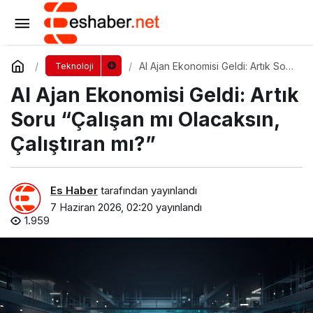
Mobil Hotspot Neden Güvenlik Riski Taşıyor?
Yorum Yap
Paylaş
AI Ajan Ekonomisi Geldi: Artık Soru
Teknoloji
“Çalışan mı Olacaksın, Çalıştıran
AI Ajan Ekonomisi Geldi: Artık
mı?”
Soru “Çalışan mı Olacaksın,
Çalıştıran mı?”
Es Haber
tarafından yayınlandı
7 Haziran 2026, 02:20
yayınlandı
1.959