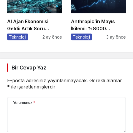
AI Ajan Ekonomisi
Anthropic’in Mayıs
Geldi: Artık Soru
İkilemi: %8000
“Çalışan mı Olacaksın,
Büyüme + Kendini
Teknoloji
2 ay önce
Teknoloji
3 ay önce
Çalıştıran mı?”
Geliştiren Ajanlar – Bu
Hız Sürdürülebilir mi?
Bir Cevap Yaz
E-posta adresiniz yayınlanmayacak.
Gerekli alanlar
*
ile işaretlenmişlerdir
Yorumunuz
*