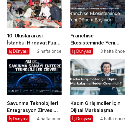
10. Uluslararası
Franchise
İstanbul Hırdavat Fuarı,
Ekosisteminde Yeni
Küresel Ticaretin Yeni
Dönem Başlıyor: Bayim
İş Dünyası
2 hafta önce
İş Dünyası
3 hafta önce
Merkezi Olmaya
Olur Musun? Fuarı
Hazırlanıyor
2026 İçin Geri Sayım!
Savunma Teknolojileri
Kadın Girişimciler İçin
Entegrasyon Zirvesi
Dijital Markalaşma
Ankara’da
İş Dünyası
4 hafta önce
İş Dünyası
4 hafta önce
Gerçekleşecek!