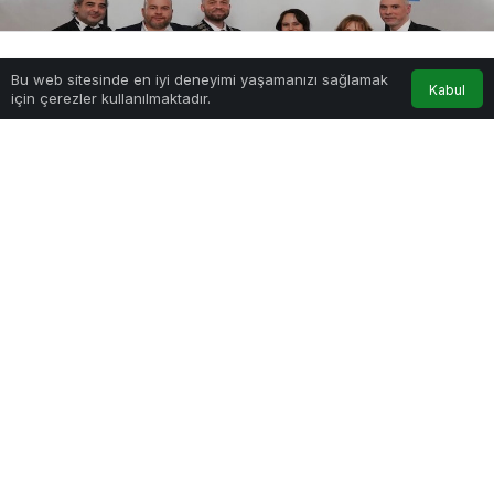
Bu web sitesinde en iyi deneyimi yaşamanızı sağlamak
Anasayfa
Akış
Hesabım
Kabul
için çerezler kullanılmaktadır.
JCI Culture’ın 2026 Dönem Başkanı Ufuk Can Ay Oldu
PAYLAŞ
Birleşmiş Milletler’e bağlı dünyanın en köklü genç
liderlik organizasyonlarından biri olan Junior
Chamber International (JCI)’ın kültür odaklı
yapılanması JCI Culture, 2026 yılı başkanını