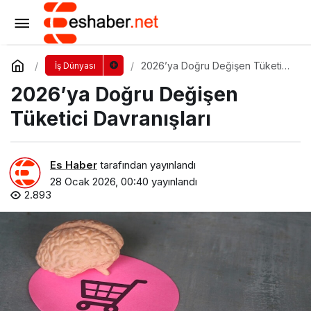
JCI Culture’ın 2026 Dönem Başkanı Ufuk
Can Ay Oldu
Yorum Yap
Paylaş
2026’ya Doğru Değişen Tüketici
İş Dünyası
Davranışları
2026’ya Doğru Değişen
Tüketici Davranışları
Es Haber
tarafından yayınlandı
28 Ocak 2026, 00:40
yayınlandı
2.893