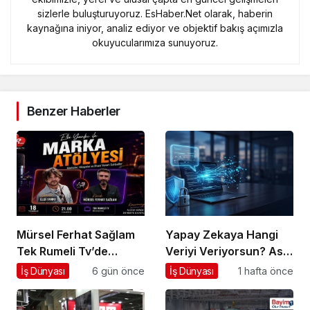
sizlerle buluşturuyoruz. EsHaber.Net olarak, haberin
kaynağına iniyor, analiz ediyor ve objektif bakış açımızla
okuyucularımıza sunuyoruz.
Benzer Haberler
Mürsel Ferhat Sağlam
Yapay Zekaya Hangi
Tek Rumeli Tv’de
Veriyi Veriyorsun? Asıl
Marka Atölyesi
Risk Ürettiğin Değil,
İş Dünyası
6 gün önce
İş Dünyası
1 hafta önce
Programına Konuk
Verdiğin Veride
Oldu